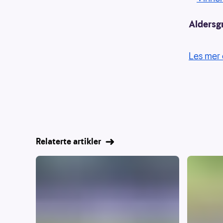
Aldersg
Les mer 
Relaterte artikler