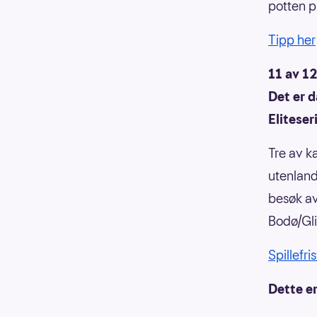
potten på
Tipp her
11 av 1
Det er 
Eliteser
Tre av k
utenland
besøk av
Bodø/Gli
Spillefri
Dette e