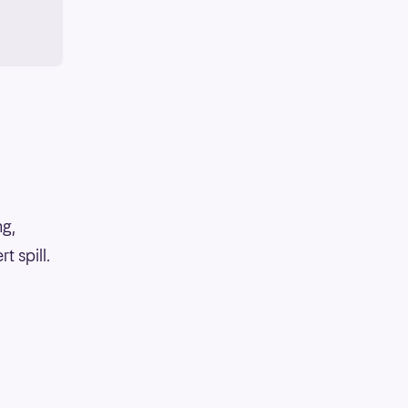
dinær
ed 12
en.
ng,
 spill.