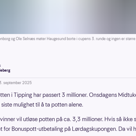
 og Ole Selnæs møter Haugesund borte i cupens 3. runde og ingen er større 
s
leberg
3. september 2025
ten i Tipping har passert 3 millioner. Onsdagens Midt
 siste mulighet til å ta potten alene.
inner vil utløse potten på ca. 3,3 millioner. Hvis så ikke s
t for Bonuspott-utbetaling på Lørdagskupongen. Da vil 