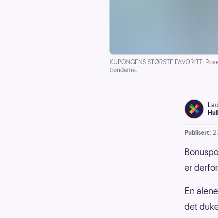
KUPONGENS STØRSTE FAVORITT: Rosenborg
trønderne.
Lar
Hul
Publisert:
2
Bonuspot
er derfor
En alenev
det duke