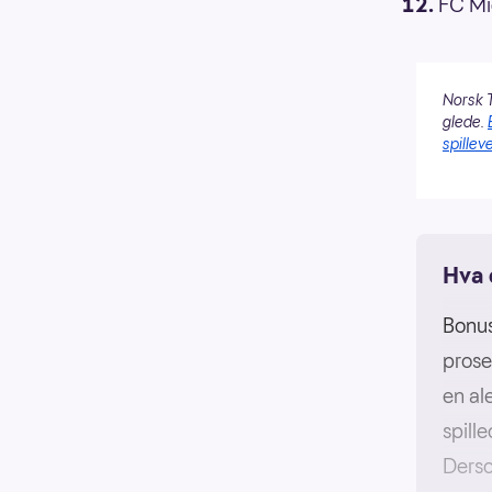
FC Mi
Norsk T
glede.
spilleve
Hva 
Bonus
prose
en al
spill
Derso