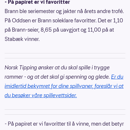
- På papiret er vi favoritter
Brann ble seriemester og jakter nå årets andre trofé.
På Oddsen er Brann soleklare favoritter. Det er 1,10
på Brann-seier, 8,65 på uavgjort og 11,00 på at
Stabæk vinner.
Norsk Tipping ønsker at du skal spille i trygge
rammer - og at det skal gi spenning og glede.
Er du
imidlertid bekymret for dine spillvaner, foreslår vi at
du besøker våre spillevettsider.
- På papiret er vi favoritter til å vinne, men det betyr