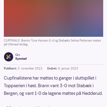
CUPFINALE: Branns Tuva Hansen (t.v) og Stabæks Selma Pettersen møtes
på Ullevaal lørdag.
Gro
Synstad
Publisert:
3. november 2022
Endret:
4. januar 2023
Cupfinalistene har møttes to ganger i sluttspillet i
Toppserien i høst. Brann vant 3-0 mot Stabæk i
Bergen, og vant 1-0 da lagene møttes på Nadderud.