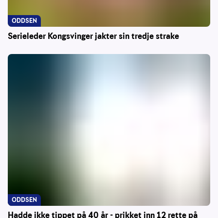
ODDSEN
Serieleder Kongsvinger jakter sin tredje strake
ODDSEN
Hadde ikke tippet på 40 år - prikket inn 12 rette på