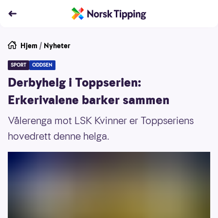
Hjem
/
Nyheter
SPORT
ODDSEN
Derbyhelg i Toppserien:
Erkerivalene barker sammen
Vålerenga mot LSK Kvinner er Toppseriens
hovedrett denne helga.