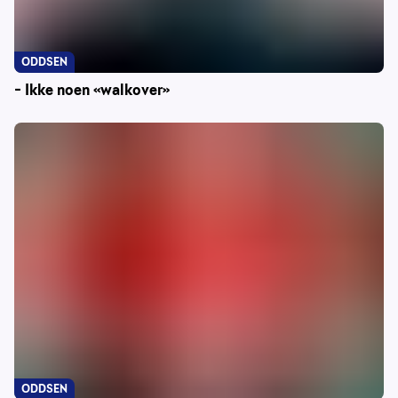
ODDSEN
– Ikke noen «walkover»
ODDSEN