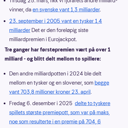
Tirsdag 25. mars, fikk vi fjorårets andre milliard-
vinner, da
en svenske vant 1,3 milliarder
.
23. september i 2005 vant en tysker 1,4
milliarder
Det er den foreløpig siste
milliardpremien i Eurojackpot.
Tre ganger har førstepremien vært på over 1
milliard - og blitt delt mellom to spillere:
Den andre milliardpotten i 2024 ble delt
mellom en tysker og en slovener, som
begge
vant 703,8 millioner kroner 23. april
.
Fredag 6. desember i 2025
delte to tyskere
spillets største premiepott, som var på maks,
noe som resulterte i en premie på 704, 6