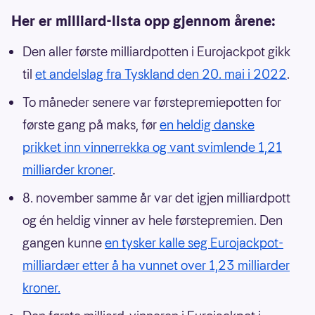
Her er milliard-lista opp gjennom årene:
Den aller første milliardpotten i Eurojackpot gikk
til
et andelslag fra Tyskland den 20. mai i 2022
.
To måneder senere var førstepremiepotten for
første gang på maks, før
en heldig danske
prikket inn vinnerrekka og vant svimlende 1,21
milliarder kroner
.
8. november samme år var det igjen milliardpott
og én heldig vinner av hele førstepremien. Den
gangen kunne
en tysker kalle seg Eurojackpot-
milliardær etter å ha vunnet over 1,23 milliarder
kroner.