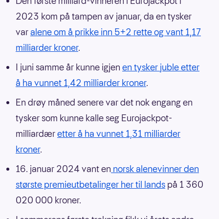
Den første milliard-vinneren i Eurojackpot i
2023 kom på tampen av januar, da en tysker
var
alene om å prikke inn 5+2 rette og vant 1,17
milliarder kroner
.
I juni samme år kunne igjen
en tysker juble etter
å ha vunnet 1,42 milliarder kroner
.
En drøy måned senere var det nok engang en
tysker som kunne kalle seg Eurojackpot-
milliardær
etter å ha vunnet 1,31 milliarder
kroner
.
16. januar 2024 vant en
norsk alenevinner den
største premieutbetalinger her til lands
på 1 360
020 000 kroner.