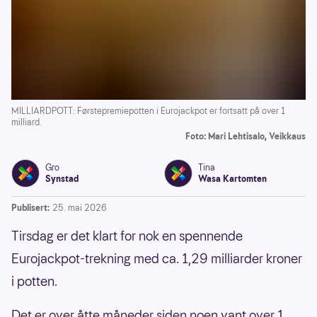
MILLIARDPOTT: Førstepremiepotten i Eurojackpot er fortsatt på over 1
milliard.
Foto: Mari Lehtisalo, Veikkaus
Gro
Tina
Synstad
Wasa Kartomten
Publisert:
25. mai 2026
Tirsdag er det klart for nok en spennende
Eurojackpot-trekning med ca. 1,29 milliarder kroner
i potten.
Det er over åtte måneder siden noen vant over 1