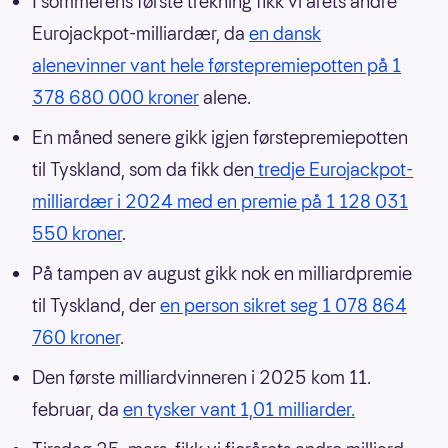
I sommerens første trekning fikk vi årets andre
Eurojackpot-milliardær, da
en dansk
alenevinner vant hele førstepremiepotten på 1
378 680 000 kroner
alene.
En måned senere gikk igjen førstepremiepotten
til Tyskland, som da fikk den
tredje Eurojackpot-
milliardær i 2024 med en premie på 1 128 031
550 kroner
.
På tampen av august gikk nok en milliardpremie
til Tyskland, der
en person sikret seg 1 078 864
760 kroner
.
Den første milliardvinneren i 2025 kom 11.
februar, da
en tysker vant 1,01 milliarder.