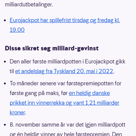
milliardutbetalinger.
Eurojackpot har spillefrist tirsdag og fredag kl.
19.00
Disse sikret seg milliard-gevinst
Den aller første milliardpotten i Eurojackpot gikk
til
et andelslag fra Tyskland 20. mai i 2022
.
To måneder senere var førstepremiepotten for
første gang på maks, før
en heldig danske
prikket inn vinnerrekka og vant 1,21 milliarder
kroner
.
8. november samme år var det igjen milliardpott
og én heldig vinner av hele førstepremien. Den