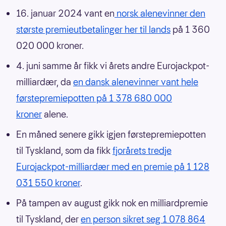
16. januar 2024 vant en
norsk alenevinner den
største premieutbetalinger her til lands
på 1 360
020 000 kroner.
4. juni samme år fikk vi årets andre Eurojackpot-
milliardær, da
en dansk alenevinner vant hele
førstepremiepotten på 1 378 680 000
kroner
alene.
En måned senere gikk igjen førstepremiepotten
til Tyskland, som da fikk
fjorårets tredje
Eurojackpot-milliardær med en premie på 1 128
031 550 kroner
.
På tampen av august gikk nok en milliardpremie
til Tyskland, der
en person sikret seg 1 078 864