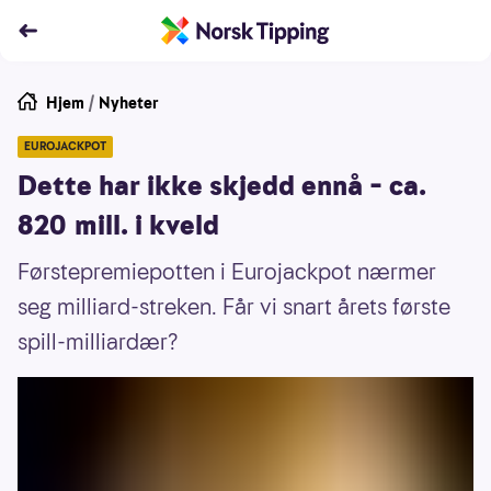
Hjem
/
Nyheter
EUROJACKPOT
Dette har ikke skjedd ennå – ca.
820 mill. i kveld
Førstepremiepotten i Eurojackpot nærmer
seg milliard-streken. Får vi snart årets første
spill-milliardær?