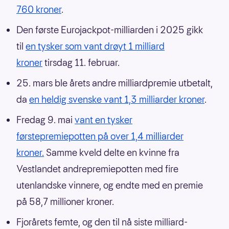
760 kroner
.
Den første Eurojackpot-milliarden i 2025 gikk
til
en tysker som vant drøyt 1 milliard
kroner
tirsdag 11. februar.
25. mars ble årets andre milliardpremie utbetalt,
da
en heldig svenske vant 1,3 milliarder kroner
.
Fredag 9. mai
vant en tysker
førstepremiepotten på over 1,4 milliarder
kroner.
Samme kveld delte en kvinne fra
Vestlandet andrepremiepotten med fire
utenlandske vinnere, og endte med en premie
på 58,7 millioner kroner.
Fjorårets femte, og den til nå siste milliard-