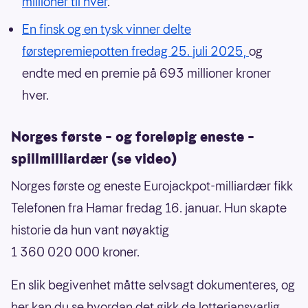
millioner til hver
.
En finsk og en tysk vinner delte
førstepremiepotten fredag 25. juli 2025,
og
endte med en premie på 693 millioner kroner
hver.
Norges første – og foreløpig eneste –
spillmilliardær (se video)
Norges første og eneste Eurojackpot-milliardær fikk
Telefonen fra Hamar fredag 16. januar. Hun skapte
historie da hun vant nøyaktig
1 360 020 000 kroner.
En slik begivenhet måtte selvsagt dokumenteres, og
her kan du se hvordan det gikk da lotteriansvarlig