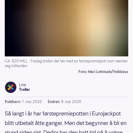
CA. 820 MILL.: Fredag braker det løs med en førstepremiepott som nærmer
seg milliarden.
Foto: Mari Lehtisalo/Veikkaus
Line
Troller
Publisert:
7. mai 2026
Endret:
8. mai 2026
Så langt i år har førstepremiepotten i Eurojackpot
blitt utbetalt åtte ganger. Men det begynner å bli en
stund siden sist. Derfor har den hatt tid på å vokse