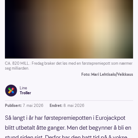
CA. 820 MILL.: Fredag braker det løs med en førstepremiepott som nærmer
seg milliarden.
Foto: Mari Lehtisalo/Veikkaus
Line
Troller
Publisert:
7. mai 2026
Endret:
8. mai 2026
Så langt i år har førstepremiepotten i Eurojackpot
blitt utbetalt åtte ganger. Men det begynner å bli en
stund siden sist. Derfor har den hatt tid på å vokse