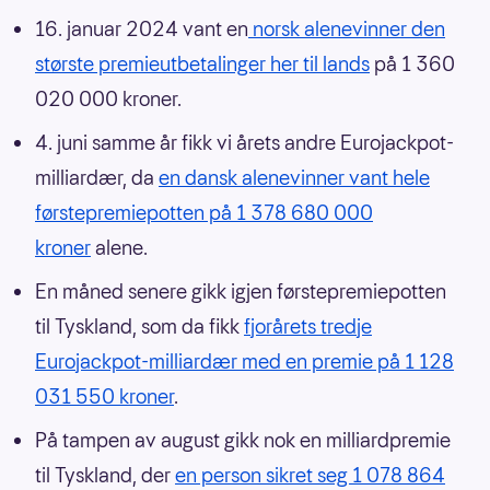
16. januar 2024 vant en
norsk alenevinner den
største premieutbetalinger her til lands
på 1 360
020 000 kroner.
4. juni samme år fikk vi årets andre Eurojackpot-
milliardær, da
en dansk alenevinner vant hele
førstepremiepotten på 1 378 680 000
kroner
alene.
En måned senere gikk igjen førstepremiepotten
til Tyskland, som da fikk
fjorårets tredje
Eurojackpot-milliardær med en premie på 1 128
031 550 kroner
.
På tampen av august gikk nok en milliardpremie
til Tyskland, der
en person sikret seg 1 078 864