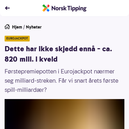
Hjem
/
Nyheter
EUROJACKPOT
Dette har ikke skjedd ennå – ca.
820 mill. i kveld
Førstepremiepotten i Eurojackpot nærmer
seg milliard-streken. Får vi snart årets første
spill-milliardær?