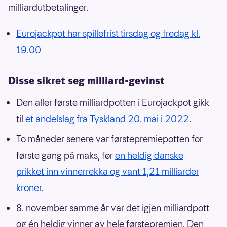
milliardutbetalinger.
Eurojackpot har spillefrist tirsdag og fredag kl.
19.00
Disse sikret seg milliard-gevinst
Den aller første milliardpotten i Eurojackpot gikk
til
et andelslag fra Tyskland 20. mai i 2022
.
To måneder senere var førstepremiepotten for
første gang på maks, før
en heldig danske
prikket inn vinnerrekka og vant 1,21 milliarder
kroner
.
8. november samme år var det igjen milliardpott
og én heldig vinner av hele førstepremien. Den