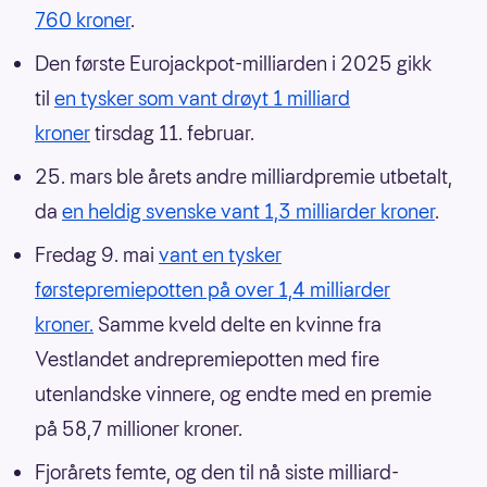
760 kroner
.
Den første Eurojackpot-milliarden i 2025 gikk
til
en tysker som vant drøyt 1 milliard
kroner
tirsdag 11. februar.
25. mars ble årets andre milliardpremie utbetalt,
da
en heldig svenske vant 1,3 milliarder kroner
.
Fredag 9. mai
vant en tysker
førstepremiepotten på over 1,4 milliarder
kroner.
Samme kveld delte en kvinne fra
Vestlandet andrepremiepotten med fire
utenlandske vinnere, og endte med en premie
på 58,7 millioner kroner.
Fjorårets femte, og den til nå siste milliard-