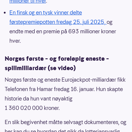
millioner til hver
.
En finsk og en tysk vinner delte
førstepremiepotten fredag 25. juli 2025,
og
endte med en premie på 693 millioner kroner
hver.
Norges første – og foreløpig eneste –
spillmilliardær (se video)
Norges første og eneste Eurojackpot-milliardær fikk
Telefonen fra Hamar fredag 16. januar. Hun skapte
historie da hun vant nøyaktig
1 360 020 000 kroner.
En slik begivenhet måtte selvsagt dokumenteres, og
her kan du se hvordan det gikk da lotteriansvarlig