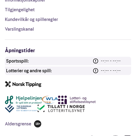
Tilgjengelighet
Kundevilkår og spilleregler
Varslingskanal
Åpningstider
Sportsspill:
--:-- - --:--
Lotterier og andre spill:
--:-- - --:--
Andre lenker
Aldersgrense
18 år