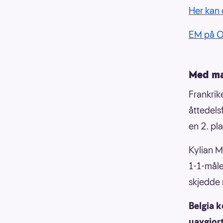
Her kan 
EM på 
Med m
Frankrike
åttedelsf
en 2. pla
Kylian M
1-1-måle
skjedde
Belgia k
uavgjort