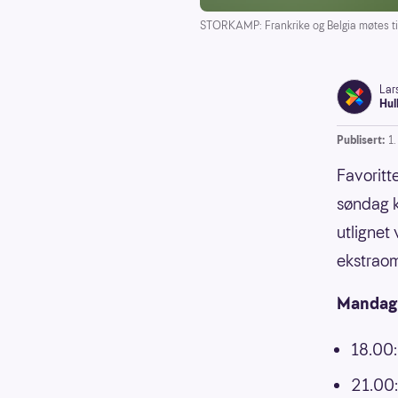
STORKAMP: Frankrike og Belgia møtes ti
Lar
Hul
Publisert:
1.
Favoritt
søndag k
utlignet
ekstrao
Mandag e
18.00:
21.00: