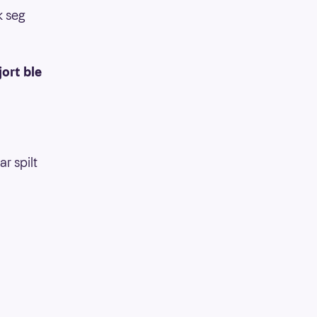
k seg
ort ble
ar spilt