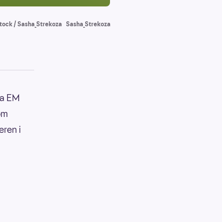
tock / Sasha_Strekoza
Sasha_Strekoza
ra EM
om
eren i