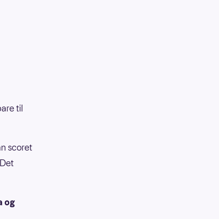
are til
n scoret
 Det
a og