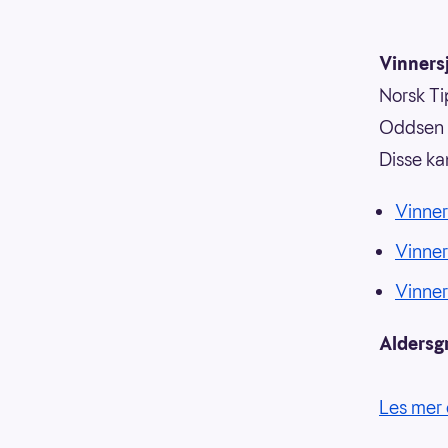
Vinnersj
Norsk Tip
Oddsen o
Disse ka
Vinner
Vinne
Vinne
Aldersg
Les mer 