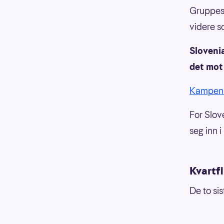
Gruppese
videre s
Slovenia
det mot
Kampen
For Slove
seg inn 
Kvartfi
De to sis