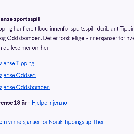
anse sportsspill
ping har flere tilbud innenfor sportsspill, deriblant Tippi
g Oddsbomben. Det er forskjellige vinnersjanser for hvert
n du lese mer om her:
sjanse Tipping
rsjanse Oddsen
rsjanse Oddsbomben
rense 18 år
–
Hjelpelinjen.no
om vinnersjanser for Norsk Tippings spill her