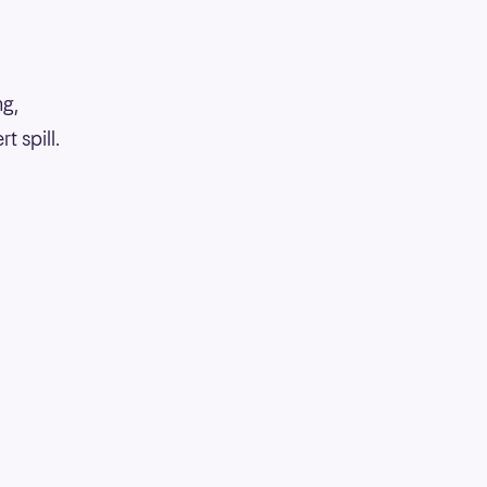
ng,
 spill.