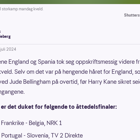
l storkamp mandag kveld.
Shutters
s
leberg
 juli 2024
ene England og Spania tok seg oppskriftsmessig videre f
veld. Selv om det var på hengende håret for England, s
 ved Jude Bellingham på overtid, før Harry Kane sikret sei
mgangene.
r det duket for følgende to åttedelsfinaler:
 Frankrike - Belgia, NRK 1
 Portugal - Slovenia, TV 2 Direkte