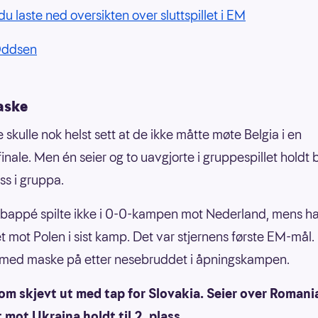
du laste ned oversikten over sluttspillet i EM
Oddsen
aske
 skulle nok helst sett at de ikke måtte møte Belgia i en
inale. Men én seier og to uavgjorte i gruppespillet holdt b
ss i gruppa.
bappé spilte ikke i 0-0-kampen mot Nederland, mens ha
t mot Polen i sist kamp. Det var stjernens første EM-mål.
 med maske på etter nesebruddet i åpningskampen.
om skjevt ut med tap for Slovakia. Seier over Romani
 mot Ukraina holdt til 2. plass.