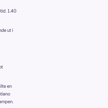
ltid. 1.40
nde ut i
ot
ilte en
stiano
kampen.