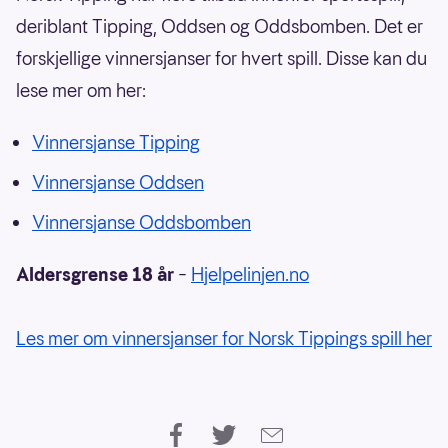
deriblant Tipping, Oddsen og Oddsbomben. Det er
forskjellige vinnersjanser for hvert spill. Disse kan du
lese mer om her:
Vinnersjanse Tipping
Vinnersjanse Oddsen
Vinnersjanse Oddsbomben
Aldersgrense 18 år
–
Hjelpelinjen.no
Les mer om vinnersjanser for Norsk Tippings spill her