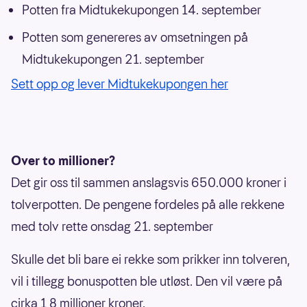
Potten fra Midtukekupongen 14. september
Potten som genereres av omsetningen på
Midtukekupongen 21. september
Sett opp og lever Midtukekupongen her
Over to millioner?
Det gir oss til sammen anslagsvis 650.000 kroner i
tolverpotten. De pengene fordeles på alle rekkene
med tolv rette onsdag 21. september
Skulle det bli bare ei rekke som prikker inn tolveren,
vil i tillegg bonuspotten ble utløst. Den vil være på
cirka 1,8 millioner kroner.