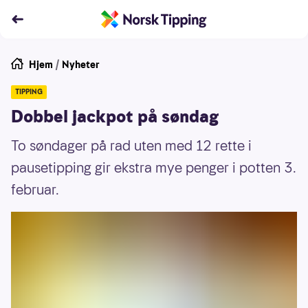
Hjem
/
Nyheter
TIPPING
Dobbel jackpot på søndag
To søndager på rad uten med 12 rette i
pausetipping gir ekstra mye penger i potten 3.
februar.