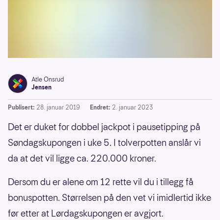
Atle Onsrud
Jensen
Publisert:
28. januar 2019
Endret:
2. januar 2023
Det er duket for dobbel jackpot i pausetipping på
Søndagskupongen i uke 5. I tolverpotten anslår vi
da at det vil ligge ca. 220.000 kroner.
Dersom du er alene om 12 rette vil du i tillegg få
bonuspotten. Størrelsen på den vet vi imidlertid ikke
før etter at Lørdagskupongen er avgjort.