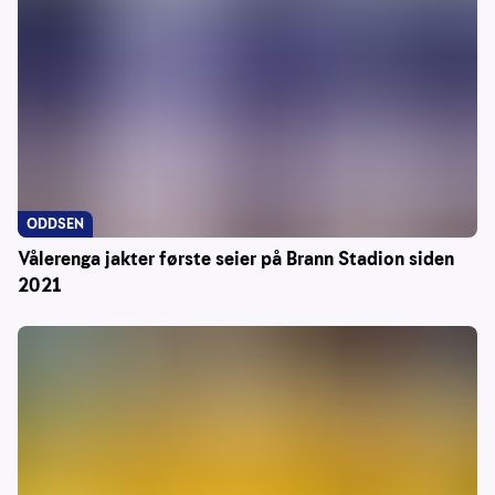
ODDSEN
Vålerenga jakter første seier på Brann Stadion siden
2021