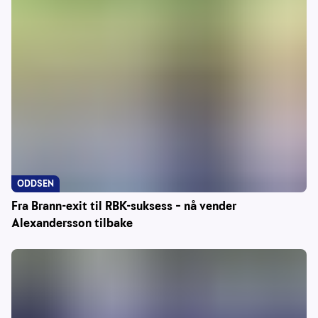
ODDSEN
Fra Brann-exit til RBK-suksess – nå vender
Alexandersson tilbake