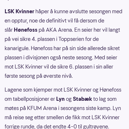
LSK Kvinner
håper å kunne avslutte sesongen med
en opptur, noe de definitivt vil få dersom de
slår
Hønefoss
på AKA Arena. En seier her vil langt
på vei sikre 4. plassen i Toppserien for de
kanarigule. Hønefoss har på sin side allerede sikret
plassen i divisjonen også neste sesong. Med seier
mot LSK Kvinner vil de sikre 6. plassen i sin aller
første sesong på øverste nivå.
Lagene som kjemper mot LSK Kvinner og Hønefoss
om tabellposisjoner er
Lyn
og
Stabæk
to lag som
møtes på KFUM Arena i sesongens siste kamp. Lyn
må reise seg etter smellen de fikk mot LSK Kvinner
forrige runde, da det endte 4–0 til gultrøyene.