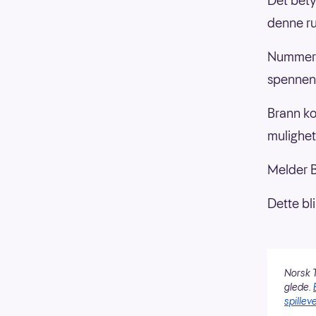
Det bety
denne ru
Nummer 2
spennen
Brann ko
mulighet
Melder B
Dette bl
Norsk T
glede.
spilleve