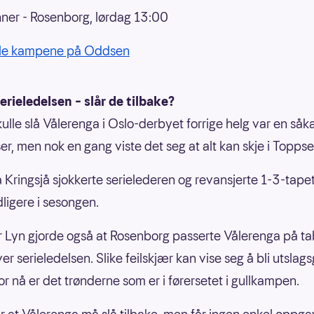
ner - Rosenborg, lørdag 13:00
alle kampene på Oddsen
erieledelsen – slår de tilbake?
kulle slå Vålerenga i Oslo-derbyet forrige helg var en såka
r, men nok en gang viste det seg at alt kan skje i Toppse
a Kringsjå sjokkerte serielederen og revansjerte 1-3-tape
tidligere i sesongen.
r Lyn gjorde også at Rosenborg passerte Vålerenga på ta
er serieledelsen. Slike feilskjær kan vise seg å bli utsla
, for nå er det trønderne som er i førersetet i gullkampen.