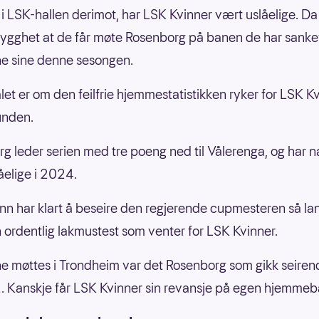
 LSK-hallen derimot, har LSK Kvinner vært uslåelige. Da 
rygghet at de får møte Rosenborg på banen de har sanket
e sine denne sesongen.
et er om den feilfrie hjemmestatistikken ryker for LSK K
unden.
g leder serien med tre poeng ned til Vålerenga, og har
åelige i 2024.
nn har klart å beseire den regjerende cupmesteren så lan
n ordentlig lakmustest som venter for LSK Kvinner.
e møttes i Trondheim var det Rosenborg som gikk seiren
 Kanskje får LSK Kvinner sin revansje på egen hjemme