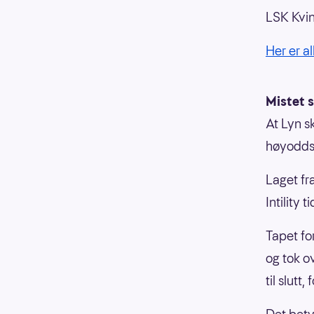
LSK Kvin
Her er 
Mistet s
At Lyn s
høyoddse
Laget fr
Intility 
Tapet fo
og tok ov
til slutt