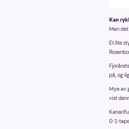
Kan ryk
Men det 
Et lite s
Rosenbo
Fjoråret
på, og li
Mye av g
vist den
Kanarifu
0-1-tape