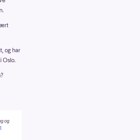
ave
n.
vært
t, og har
i Oslo.
n?
ng og
e