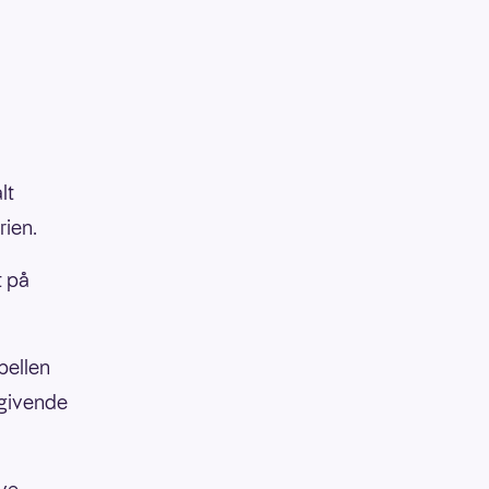
lt
rien.
t på
bellen
gsgivende