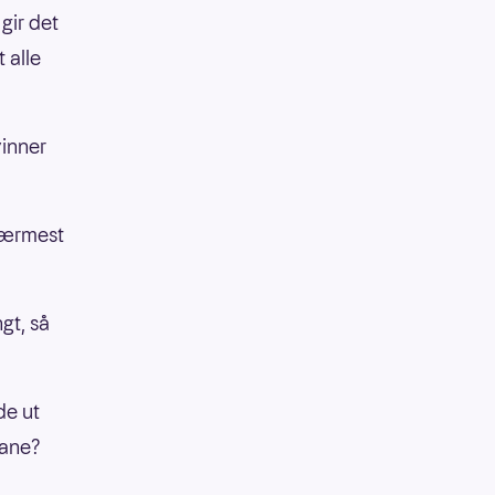
gir det
 alle
vinner
 nærmest
gt, så
de ut
bane?