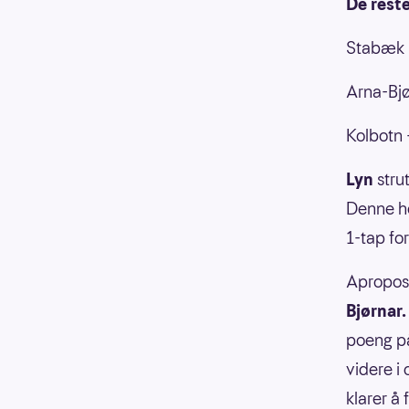
De rest
Stabæk 
Arna-Bjø
Kolbotn 
Lyn
stru
Denne he
1-tap fo
Apropo
Bjørnar
poeng på
videre i
klarer å 