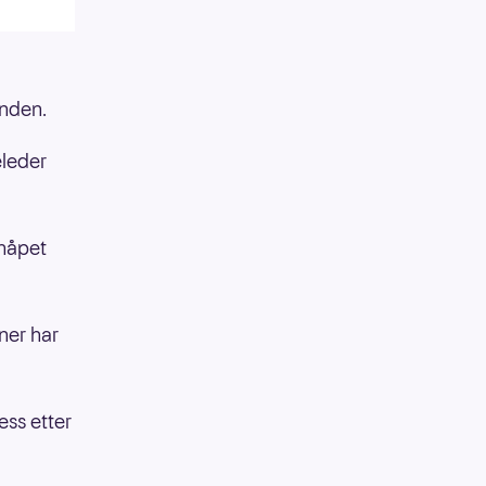
unden.
eleder
 håpet
ner har
ess etter