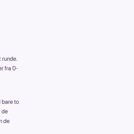
t runde.
 fra 0-
d bare to
k de
m de