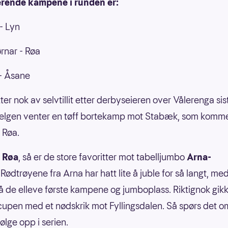
erende kampene i runden er:
- Lyn
rnar - Røa
- Åsane
tter nok av selvtillit etter derbyseieren over Vålerenga sis
lgen venter en tøff bortekamp mot Stabæk, som kommer
r Røa.
s
Røa
, så er de store favoritter mot tabelljumbo
Arna-
.
Rødtrøyene fra Arna har hatt lite å juble for så langt, me
 de elleve første kampene og jumboplass. Riktignok gik
 cupen med et nødskrik mot Fyllingsdalen. Så spørs det o
følge opp i serien.