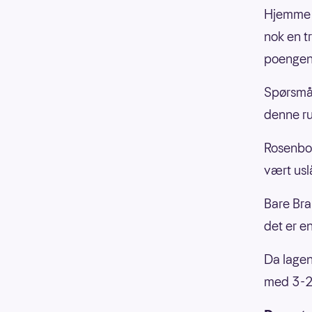
Hjemme i
nok en t
poengen
Spørsmål
denne r
Rosenbor
vært usl
Bare Bra
det er e
Da lagen
med 3-2.