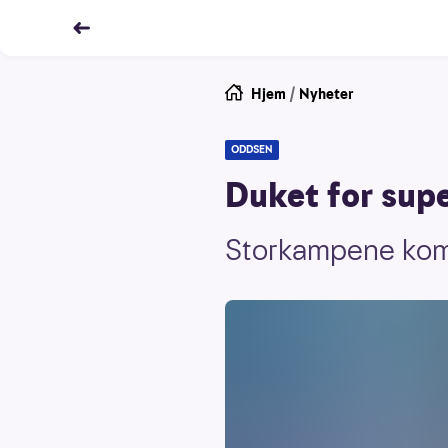
Hjem
/
Nyheter
ODDSEN
Duket for sup
Storkampene komm