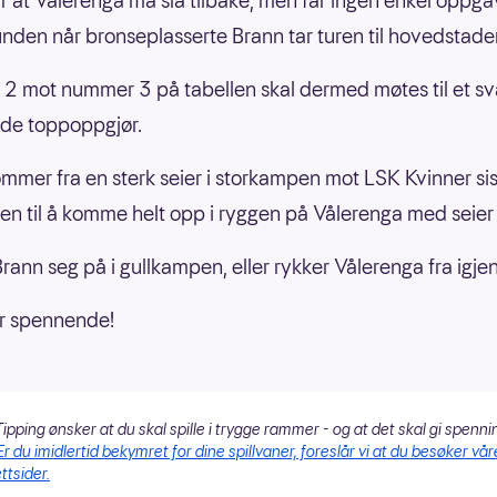
r at Vålerenga må slå tilbake, men får ingen enkel oppg
nden når bronseplasserte Brann tar turen til hovedstade
 mot nummer 3 på tabellen skal dermed møtes til et s
de toppoppgjør.
mmer fra en sterk seier i storkampen mot LSK Kvinner sis
en til å komme helt opp i ryggen på Vålerenga med seier 
rann seg på i gullkampen, eller rykker Vålerenga fra igje
ir spennende!
ipping ønsker at du skal spille i trygge rammer - og at det skal gi spenni
Er du imidlertid bekymret for dine spillvaner, foreslår vi at du besøker vår
ttsider.