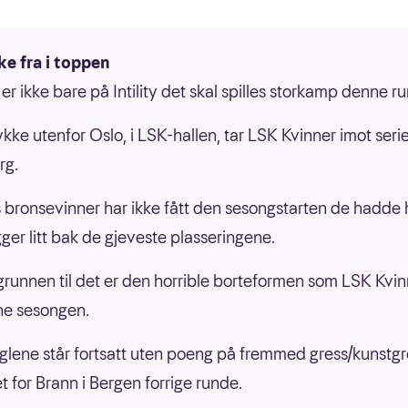
ke fra i toppen
er ikke bare på Intility det skal spilles storkamp denne r
tykke utenfor Oslo, i LSK-hallen, tar LSK Kvinner imot seri
rg.
s bronsevinner har ikke fått den sesongstarten de hadde
gger litt bak de gjeveste plasseringene.
runnen til det er den horrible borteformen som LSK Kvin
ne sesongen.
glene står fortsatt uten poeng på fremmed gress/kunstgr
t for Brann i Bergen forrige runde.