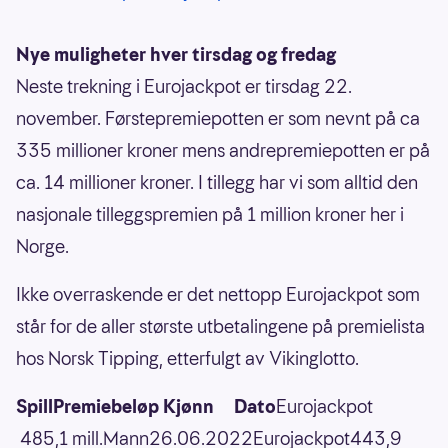
Nye muligheter hver tirsdag og fredag
Neste trekning i Eurojackpot er tirsdag 22.
november. Førstepremiepotten er som nevnt på ca
335 millioner kroner mens andrepremiepotten er på
ca. 14 millioner kroner. I tillegg har vi som alltid den
nasjonale tilleggspremien på 1 million kroner her i
Norge.
Ikke overraskende er det nettopp Eurojackpot som
står for de aller største utbetalingene på premielista
hos Norsk Tipping, etterfulgt av Vikinglotto.
SpillPremiebeløp Kjønn Dato
Eurojackpot
485,1 mill.Mann26.06.2022Eurojackpot443,9