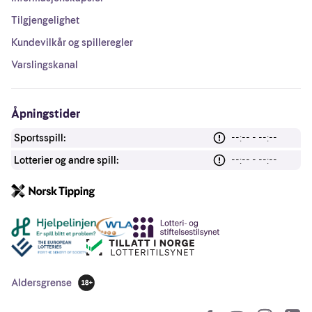
Tilgjengelighet
Kundevilkår og spilleregler
Varslingskanal
Åpningstider
Sportsspill:
--:-- - --:--
Lotterier og andre spill:
--:-- - --:--
Andre lenker
Aldersgrense
18 år