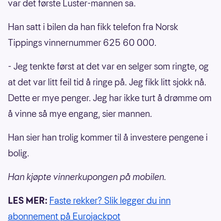
var det første Luster-mannen sa.
Han satt i bilen da han fikk telefon fra Norsk
Tippings vinnernummer 625 60 000.
- Jeg tenkte først at det var en selger som ringte, og
at det var litt feil tid å ringe på. Jeg fikk litt sjokk nå.
Dette er mye penger. Jeg har ikke turt å drømme om
å vinne så mye engang, sier mannen.
Han sier han trolig kommer til å investere pengene i
bolig.
Han kjøpte vinnerkupongen på mobilen.
LES MER:
Faste rekker? Slik legger du inn
abonnement på Eurojackpot