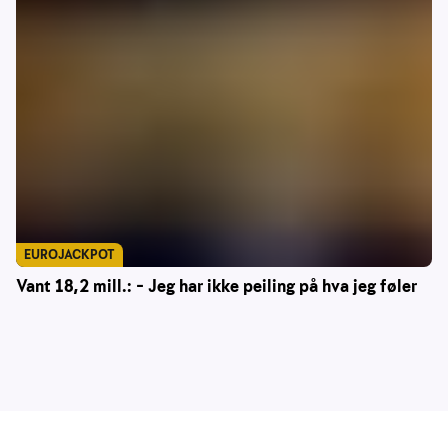
EUROJACKPOT
Vant 18,2 mill.: – Jeg har ikke peiling på hva jeg føler