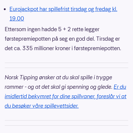
Eurojackpot har spillefrist tirsdag og fredag kl.
19.00
Ettersom ingen hadde 5 + 2 rette legger
førstepremiepotten på seg en god del. Tirsdag er
det ca. 335 millioner kroner i førstepremiepotten.
Norsk Tipping ønsker at du skal spille i trygge
rammer - og at det skal gi spenning og glede.
Er du
imidlertid bekymret for dine spillvaner, foreslår vi at
du besøker våre spillevettsider.