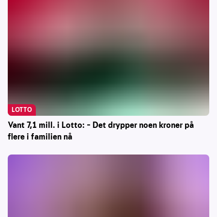
LOTTO
Vant 7,1 mill. i Lotto: – Det drypper noen kroner på
flere i familien nå