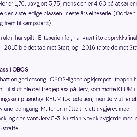
ier er 1,70, uavgjort 3,75, mens den er 4,60 på at sørle
pe den siste ledige plassen i neste års eliteserie. (Oddsen
g frem til kampstartt)
 aldri har spilt i Eliteserien før, har vært i to opprykksfina
e. I 2015 ble det tap mot Start, og i 2016 tapte de mot S
lass i OBOS
 hatt en god sesong i OBOS-ligaen og kjempet i toppen h
. Til slutt ble det tredjeplass på Jerv, som møtte KFUM i
eringskamp søndag. KFUM tok ledelsen, men Jerv utligne
av andreomgang. Matchen måtte til slutt avgjøres med
onk, og den vant Jerv 5-3. Kristian Novak avgjorde med 
straffe.