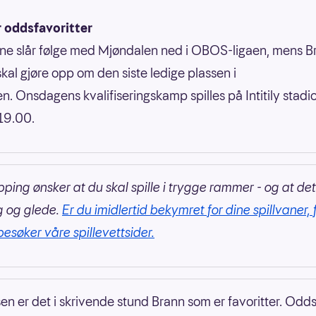
r oddsfavoritter
e slår følge med Mjøndalen ned i OBOS-ligaen, mens Br
skal gjøre opp om den siste ledige plassen i
en. Onsdagens kvalifiseringskamp spilles på Intitily stadi
19.00.
pping ønsker at du skal spille i trygge rammer - og at det
g og glede.
Er du imidlertid bekymret for dine spillvaner, 
besøker våre spillevettsider.
n er det i skrivende stund Brann som er favoritter. Odds