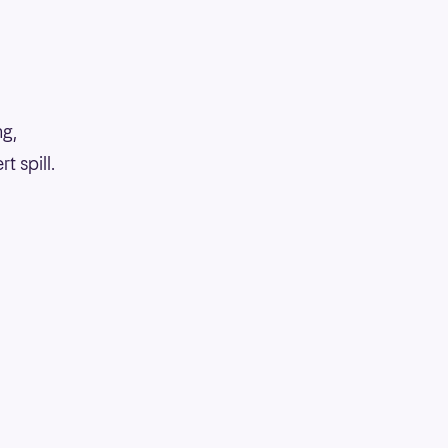
ng,
 spill.