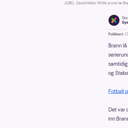
JUBEL: David Møller Wolfe scoret da Bra
Gro
Syn
Publisert:
1
Brann lå
serierun
samtidig
og Stabæ
Fotball
Det var
inn Brann