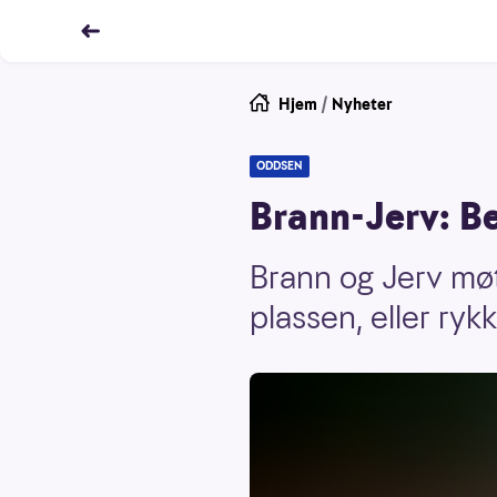
Hjem
/
Nyheter
ODDSEN
Brann-Jerv: B
Brann og Jerv møt
plassen, eller rykk