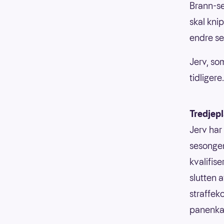
Brann-se
skal kni
endre se
Jerv, som
tidliger
Tredjep
Jerv har
sesongen
kvalifis
slutten 
straffek
panenka-