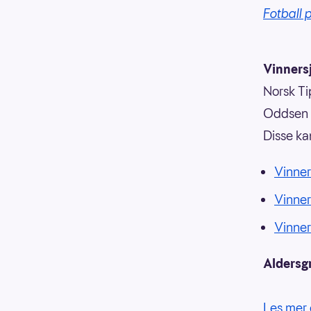
Fotball
Vinnersj
Norsk Tip
Oddsen o
Disse ka
Vinner
Vinne
Vinne
Aldersg
Les mer 