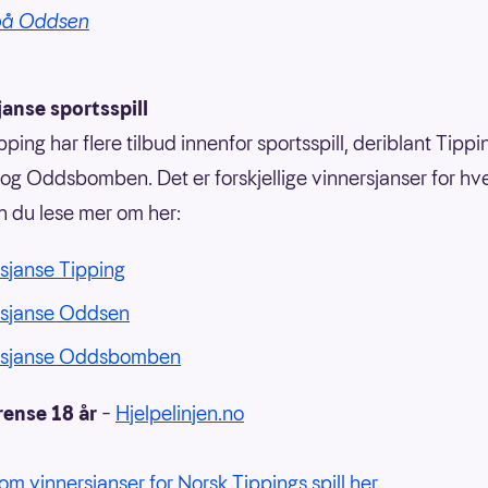
 på Oddsen
anse sportsspill
ping har flere tilbud innenfor sportsspill, deriblant Tippi
g Oddsbomben. Det er forskjellige vinnersjanser for hvert
n du lese mer om her:
sjanse Tipping
rsjanse Oddsen
rsjanse Oddsbomben
rense 18 år
–
Hjelpelinjen.no
om vinnersjanser for Norsk Tippings spill her