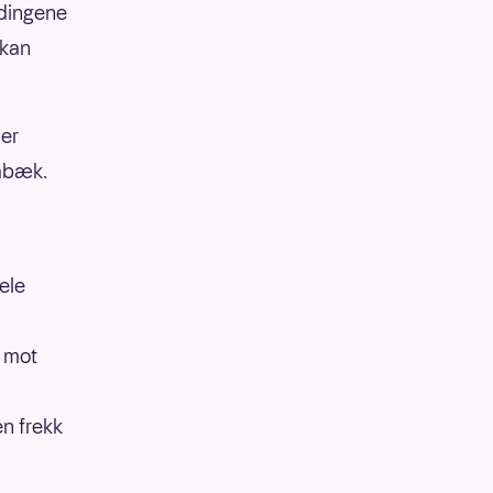
ndingene
 kan
ler
tabæk.
ele
t mot
en frekk