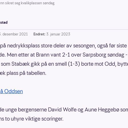
nn sikret seg kvalikplassen søndag.
stad
3. desember 2021
Endret:
3. januar 2023
 på nedrykksplass store deler av sesongen, også før siste
de. Men etter at Brann vant 2-1 over Sarpsborg søndag -
 som Stabæk gikk på en smell (1-3) borte mot Odd, bytt
k plass på tabellen.
 på Oddsen
 de unge bergenserne David Wolfe og Aune Heggebø som
s to uhyre viktige scoringer.