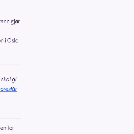
ann gjør
on i Oslo
 skal gi
foreslår
en for