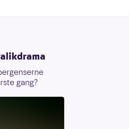
valikdrama
 bergenserne
første gang?