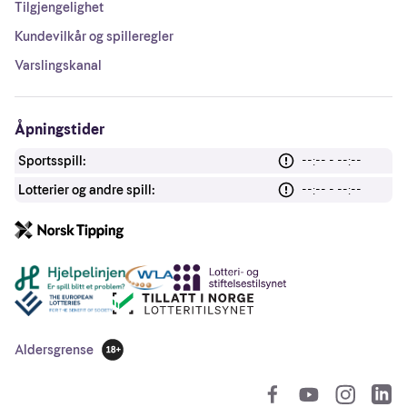
Tilgjengelighet
Kundevilkår og spilleregler
Varslingskanal
Åpningstider
Sportsspill:
--:-- - --:--
Lotterier og andre spill:
--:-- - --:--
Andre lenker
Aldersgrense
18 år