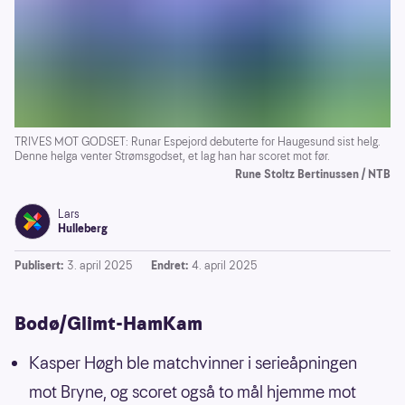
TRIVES MOT GODSET: Runar Espejord debuterte for Haugesund sist helg.
Denne helga venter Strømsgodset, et lag han har scoret mot før.
Rune Stoltz Bertinussen / NTB
Lars
Hulleberg
Publisert:
3. april 2025
Endret:
4. april 2025
Bodø/Glimt-HamKam
Kasper Høgh ble matchvinner i serieåpningen
mot Bryne, og scoret også to mål hjemme mot