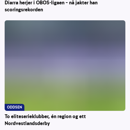
Diarra herjer i OBOS-ligaen – nå jakter han
scoringsrekorden
ODDSEN
To eliteserieklubber, én region og ett
Nordvestlandsderby