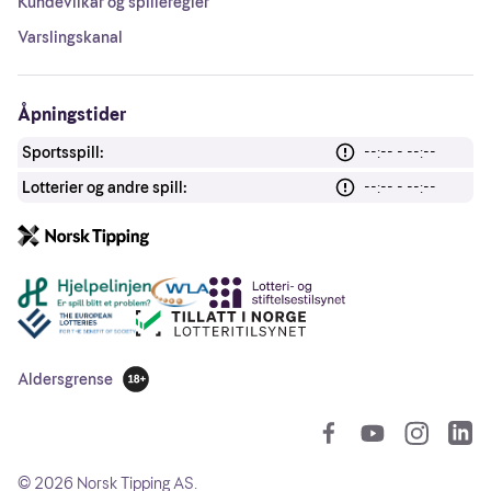
Kundevilkår og spilleregler
Varslingskanal
Åpningstider
Sportsspill:
--:-- - --:--
Lotterier og andre spill:
--:-- - --:--
Andre lenker
Aldersgrense
18 år
So
©
2026
Norsk Tipping AS.