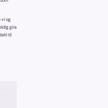
n som
 vi og
eldig gira
ahl til