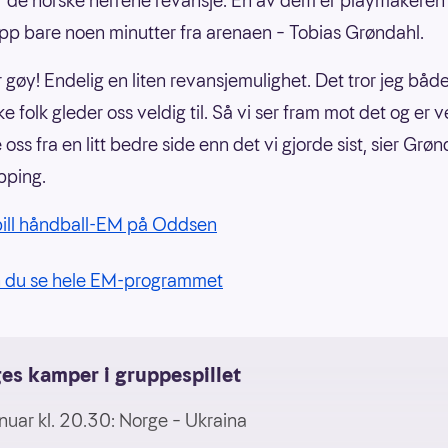
r de norske herrene revansje. Én av dem er playmakere
pp bare noen minutter fra arenaen – Tobias Grøndahl.
r gøy! Endelig en liten revansjemulighet. Det tror jeg både
e folk gleder oss veldig til. Så vi ser fram mot det og er v
 oss fra en litt bedre side enn det vi gjorde sist, sier Grønd
pping.
pill håndball-EM på Oddsen
n du se hele EM-programmet
es kamper i gruppespillet
anuar kl. 20.30: Norge – Ukraina