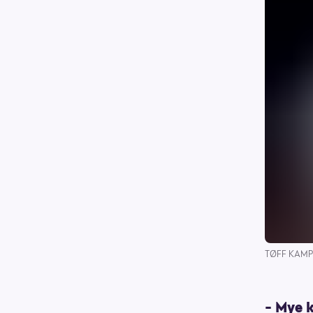
TØFF KAMP I
– Mye k