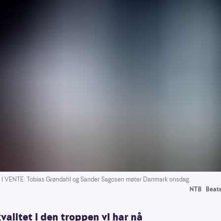
 VENTE: Tobias Grøndahl og Sander Sagosen møter Danmark onsdag.
NTB
Beat
valitet i den troppen vi har nå