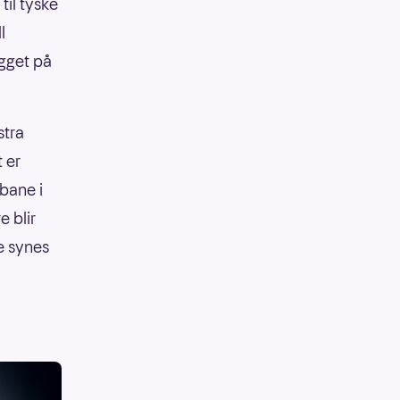
til tyske
l
agget på
stra
t er
bane i
e blir
e synes