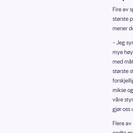
Fire av s
største p
mener de
– Jeg syn
mye høy 
med måte
største s
forskjel
mikse og 
våre styr
gjør oss 
Flere av
endte me