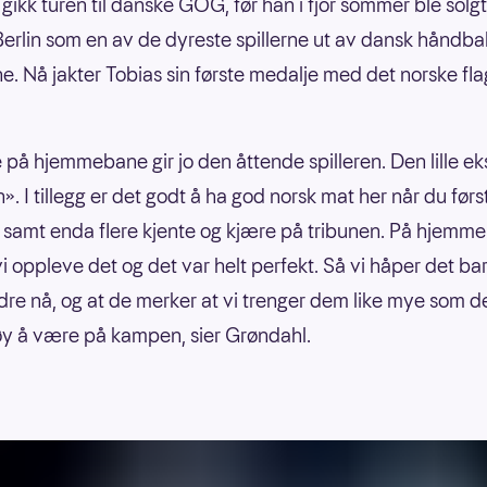
gikk turen til danske GOG, før han i fjor sommer ble solgt 
erlin som en av de dyreste spillerne ut av dansk håndbal
e. Nå jakter Tobias sin første medalje med det norske fl
e på hjemmebane gir jo den åttende spilleren. Den lille ek
. I tillegg er det godt å ha god norsk mat her når du førs
samt enda flere kjente og kjære på tribunen. På hjemme
 vi oppleve det og det var helt perfekt. Så vi håper det bar
re nå, og at de merker at vi trenger dem like mye som d
øy å være på kampen, sier Grøndahl.