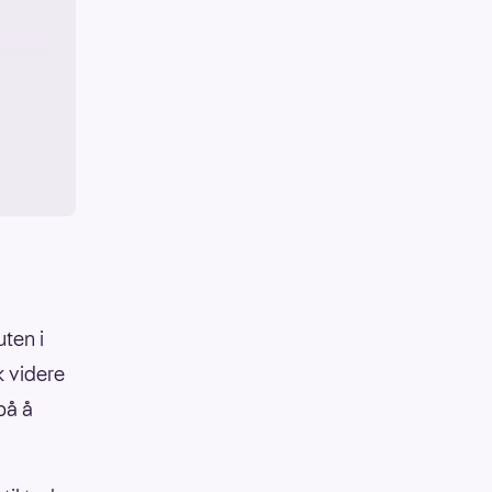
uten i
k videre
på å