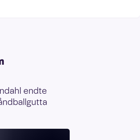
n
ndahl endte
åndballgutta