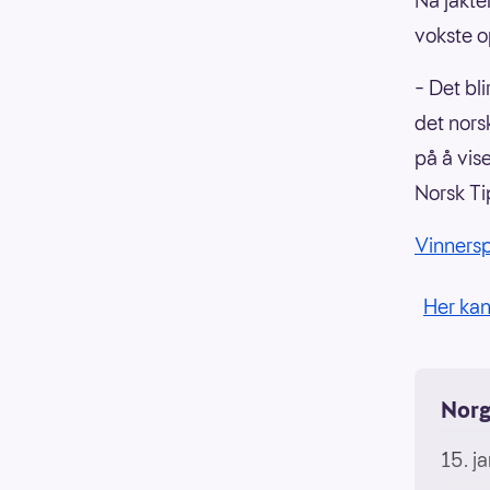
Nå jakte
vokste o
– Det bli
det norsk
på å vise
Norsk Ti
Vinners
Her ka
Norg
15. j