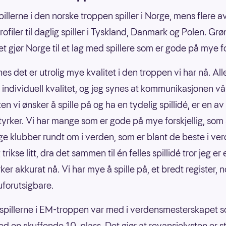
pillerne i den norske troppen spiller i Norge, mens flere a
rofiler til daglig spiller i Tyskland, Danmark og Polen. Gr
t gjør Norge til et lag med spillere som er gode på mye for
es det er utrolig mye kvalitet i den troppen vi har nå. All
individuell kvalitet, og jeg synes at kommunikasjonen vå
n vi ønsker å spille på og ha en tydelig spillidé, er en av
tyrker. Vi har mange som er gode på mye forskjellig, som s
lige klubber rundt om i verden, som er blant de beste i ve
trikse litt, dra det sammen til én felles spillidé tror jeg er
ker akkurat nå. Vi har mye å spille på, et bredt register,
uforutsigbare.
 spillerne i EM-troppen var med i verdensmesterskapet 
d en skuffende 10. plass. Det gjør at revansjelysten er s