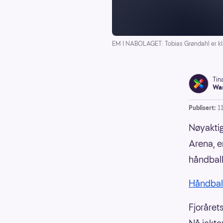
EM I NABOLAGET: Tobias Grøndahl er klar
Tin
Was
Publisert:
1
Nøyaktig
Arena, e
håndball
Håndbal
Fjoråret