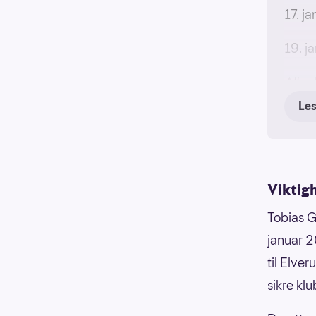
17. j
19. j
Alle 
Le
Viktig
Tobias Gr
januar 2
til Elve
sikre klu