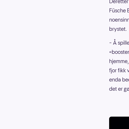
Deretter 
Füsche B
noensinn
brystet.
– Å spill
«boosten»
hjemme, 
fjor fikk
enda bed
det er g