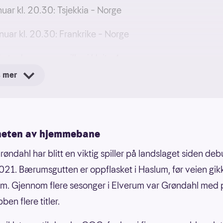
anuar kl. 20.30: Tsjekkia – Norge
anuar kl. 20.30: Frankrike – Norge
de tre kampene spilles i Unity Arena.
s mer
heten av hjemmebane
øndahl har blitt en viktig spiller på landslaget siden deb
021. Bærumsgutten er oppflasket i Haslum, før veien gik
rum. Gjennom flere sesonger i Elverum var Grøndahl med 
bben flere titler.