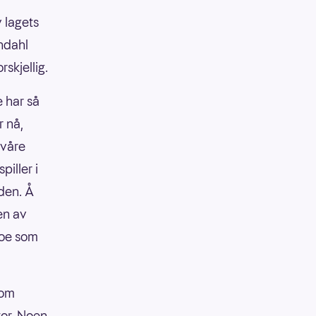
v lagets
øndahl
skjellig.
e har så
r nå,
 våre
piller i
rden. Å
 en av
 noe som
som
tor. Noen