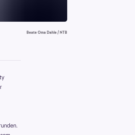
Beate Oma Dahle / NTB
ty
r
drunden.