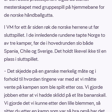
mesterskapet med gruppespill på hjemmebane for
43
Simen Ulstad Lyse
, Kolstad Håndball
de norske håndballgutta.
18
William Otto Aar
, TTH Holstebro
29
Magnus Fredriksen
, Sønderjyske
I VM for ett år siden røk de norske herrene ut før
sluttspillet. I de innledende rundene tapte Norge to
03
Vetle Eck Aga
, Kolstad Håndball
av tre kamper, før de i hovedrunden slo både
10
Vetle Rønningen
, Aalborg Håndbold
Spania, Chile og Sverige. Det holdt likevel ikke til en
09
Henrik Jakobsen
, GOG Håndbold
plass i sluttspillet.
32
Thomas Alfred Solstad
, TSV Hannover-
– Det skjedde på en ganske merkelig måte og i
Burgdorf
forhold til hvordan tingene var med at vi måtte
25
Martin Hernes Hovde
, Kolstad Håndball
vente på kampen som ble spilt etter oss. Vi gjorde
jobben etter at vi hadde sklidd på et lite bananskall.
Vi gjorde det vi kunne etter den lille blemmen, så
sitter du etter en kamp som var så bra også har det