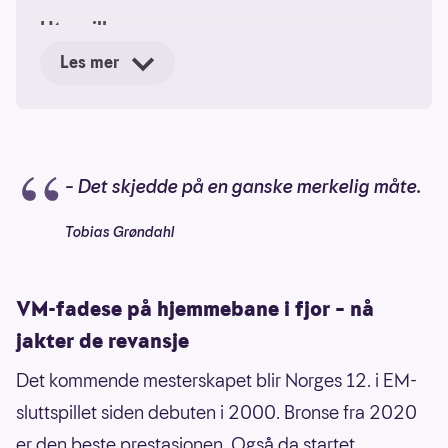
Utespillere:
Les mer
40
August Baskår Pedersen
, TSV Hannover-
Burgdorf
71
Alexander Christoffersen Blonz
, Aalborg
Håndbold
– Det skjedde på en ganske merkelig måte.
31
Kasper Thorsen Lien
, TVB Stuttgart
Tobias Grøndahl
44
Kevin Maagerø Gulliksen
, Elverum
45
Simen Schønningsen,
HØJ Elite
VM-fadese på hjemmebane i fjor – nå
35
Patrick Helland Anderson
, Aalborg
jakter de revansje
Håndbold
Det kommende mesterskapet blir Norges 12. i EM-
22
Tobias Schjølberg Grøndahl
, Füchse
sluttspillet siden debuten i 2000. Bronse fra 2020
Berlin
er den beste prestasjonen. Også da startet
05
Sander Sagosen
, Aalborg Håndbold