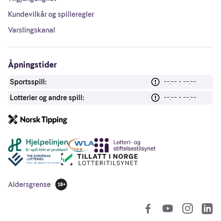
Kundevilkår og spilleregler
Varslingskanal
Åpningstider
Sportsspill:
--:-- - --:--
Lotterier og andre spill:
--:-- - --:--
Andre lenker
Aldersgrense
18 år
So