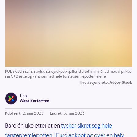
POLSK JUBEL: En polsk Eurojackpot-spiller startet mai måned med å prikke
inn 5+2 rette og vant dermed hele førstepremiepotten alene.
Illustrasjonsfoto: Adobe Stock
Tina
Wasa Kartomten
Publisert:
2. mai 2023
Endret:
3. mai 2023
Bare én uke etter at en
tysker sikret seg hele
førstepremiepotten i Eurojackpot og over en halv