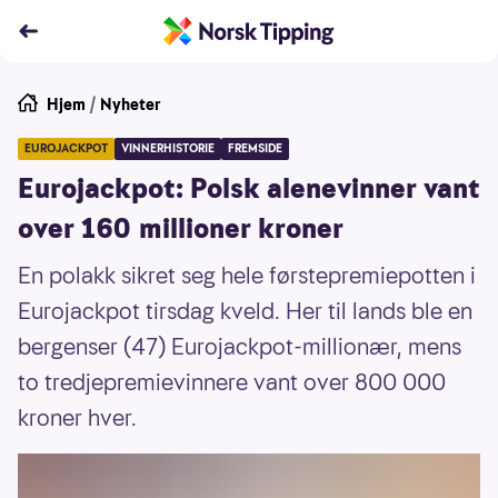
Hjem
/
Nyheter
EUROJACKPOT
VINNERHISTORIE
FREMSIDE
Eurojackpot: Polsk alenevinner vant
over 160 millioner kroner
En polakk sikret seg hele førstepremiepotten i
Eurojackpot tirsdag kveld. Her til lands ble en
bergenser (47) Eurojackpot-millionær, mens
to tredjepremievinnere vant over 800 000
kroner hver.