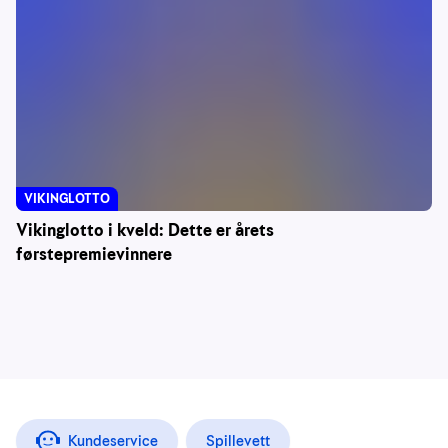
VIKINGLOTTO
Vikinglotto i kveld: Dette er årets
førstepremievinnere
Kundeservice
Spillevett