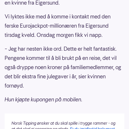
en kvinne fra Eigersund.
Vi lyktes ikke med å komme i kontakt med den
ferske Eurojackpot-millionæren fra Eigersund
tirsdag kveld. Onsdag morgen fikk vi napp.
– Jeg har nesten ikke ord. Dette er helt fantastisk.
Pengene kommer til å bli brukt på en reise, det vil
også dryppe noen kroner på familiemedlemmer, og
det blir ekstra fine julegaver i år, sier kvinnen
fornøyd.
Hun kjøpte kupongen på mobilen.
Norsk Tipping ønsker at du skal spille i trygge rammer - og