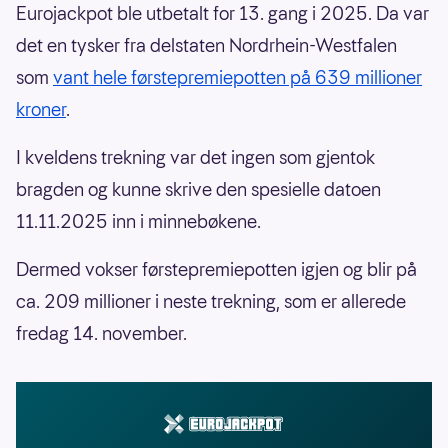
Eurojackpot ble utbetalt for 13. gang i 2025. Da var
det en tysker fra delstaten Nordrhein-Westfalen
som
vant hele førstepremiepotten på 639 millioner
kroner
.
I kveldens trekning var det ingen som gjentok
bragden og kunne skrive den spesielle datoen
11.11.2025 inn i minnebøkene.
Dermed vokser førstepremiepotten igjen og blir på
ca. 209 millioner i neste trekning, som er allerede
fredag 14. november.