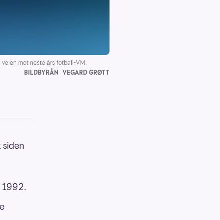
 veien mot neste års fotball-VM.
BILDBYRÅN
VEGARD GRØTT
k
siden
n 1992.
ke