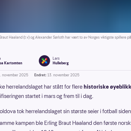
t Haaland (t.v) og Alexander Sørloth har vært to av Norges viktigste spillere på
a
Lars
a Kartomten
Hulleberg
1. november 2025
Endret:
13. november 2025
ke herrelandslaget har stått for flere
historiske øyeblik
iseringen startet i mars og frem til i dag.
ldova tok herrelandslaget sin største seier i fotball side
samme kampen ble Erling Braut Haaland den første nors