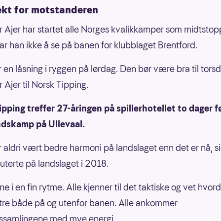
ekt for motstanderen
er Ajer har startet alle Norges kvalikkamper som midtstopp
ar han ikke å se på banen for klubblaget Brentford.
 en låsning i ryggen på lørdag. Den bør være bra til torsd
r Ajer til Norsk Tipping.
pping treffer 27-åringen på spillerhotellet to dager f
ndskamp på Ullevaal.
r aldri vært bedre harmoni på landslaget enn det er nå, si
terte på landslaget i 2018.
nne i en fin rytme. Alle kjenner til det taktiske og vet hvor
tre både på og utenfor banen. Alle ankommer
gssamlingene med mye energi.