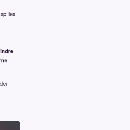
spilles
hindre
erne
 der