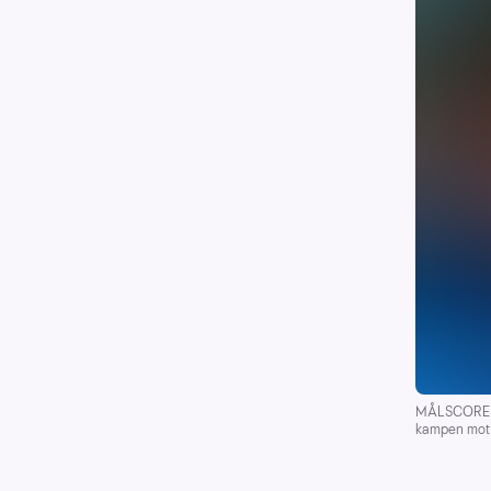
MÅLSCORER: A
kampen mot I