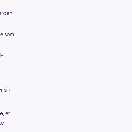
erden,
ne som
M-
r sin
e, er
te