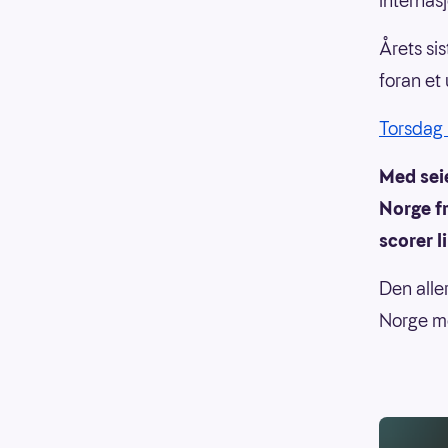
internas
Årets si
foran et 
Torsdag 
Med seie
Norge fr
scorer 
Den aller
Norge mø