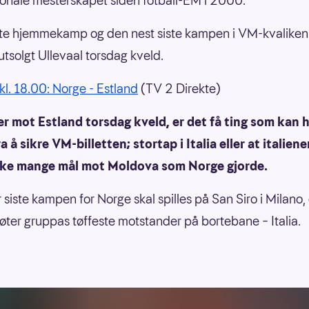
jonale mesterskapet siden fotball-EM i 2000.
ste hjemmekamp og den nest siste kampen i VM-kvaliken 
utsolgt Ullevaal torsdag kveld.
kl. 18.00: Norge - Estland
(TV 2 Direkte)
r mot Estland torsdag kveld, er det få ting som kan 
a å sikre VM-billetten; stortap i Italia eller at italien
like mange mål mot Moldova som Norge gjorde.
 siste kampen for Norge skal spilles på San Siro i Milano,
ter gruppas tøffeste motstander på bortebane – Italia.