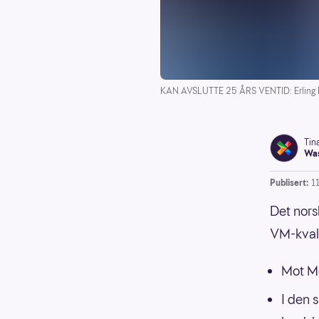
KAN AVSLUTTE 25 ÅRS VENTID: Erling Brau
Tin
Was
Publisert:
1
Det nors
VM-kvalif
Mot Mo
I den 