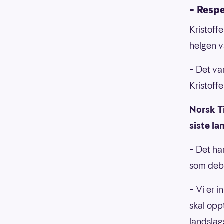
– Resp
Kristoff
helgen v
– Det var
Kristoffe
Norsk Ti
siste la
– Det ha
som debu
– Vi er i
skal opp
landsla