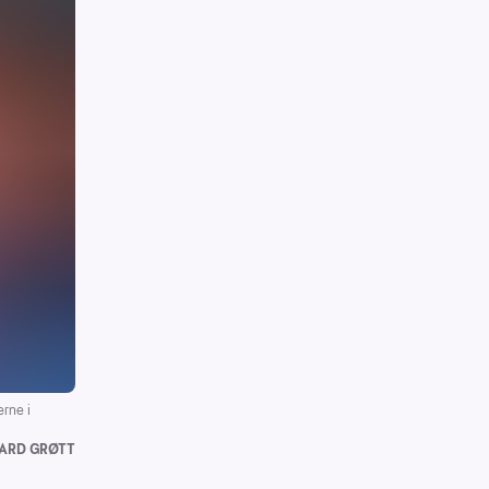
rne i
ARD GRØTT