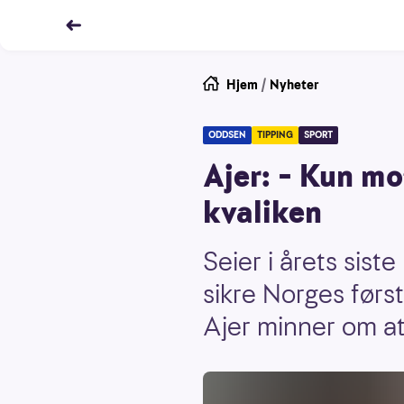
Hjem
/
Nyheter
ODDSEN
TIPPING
SPORT
Ajer: – Kun mo
kvaliken
Seier i årets sis
sikre Norges førs
Ajer minner om at