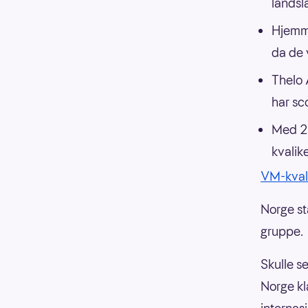
landsl
Hjemme
da de 
Thelo 
har sc
Med 29
kvalik
VM-kval
Norge st
gruppe.
Skulle se
Norge kl