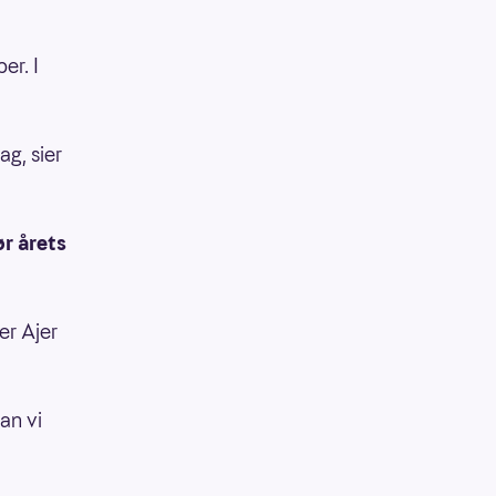
er. I
ag, sier
ør årets
er Ajer
dan vi