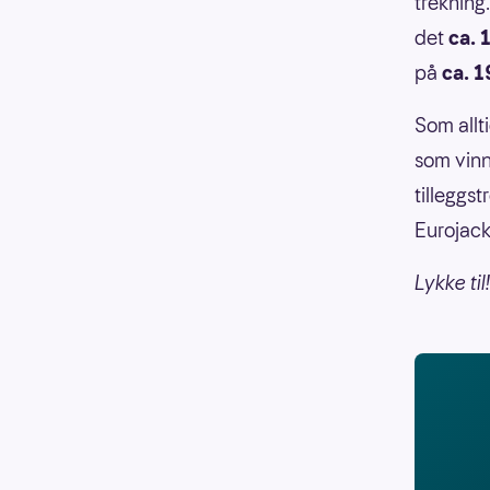
trekning
det
ca. 
på
ca. 1
Som allti
som vin
tilleggst
Eurojack
Lykke til!