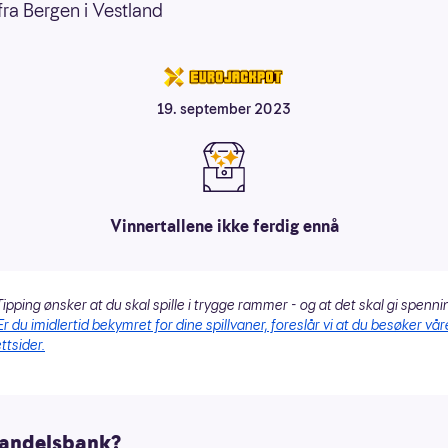
ra Bergen i Vestland
19. september 2023
Vinnertallene ikke ferdig ennå
ipping ønsker at du skal spille i trygge rammer - og at det skal gi spenni
Er du imidlertid bekymret for dine spillvaner, foreslår vi at du besøker vår
ttsider.
 andelsbank?