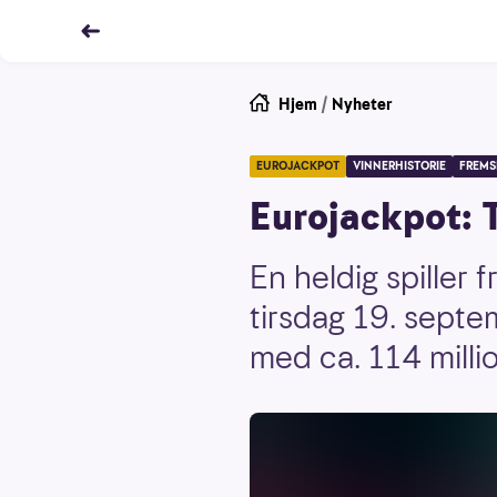
Hjem
/
Nyheter
EUROJACKPOT
VINNERHISTORIE
FREMS
Eurojackpot: T
En heldig spiller 
tirsdag 19. septe
med ca. 114 milli