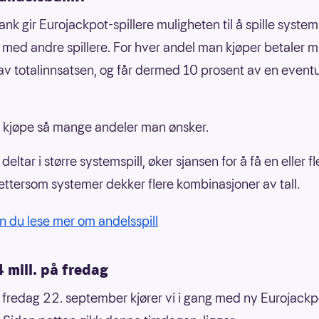
nk gir Eurojackpot-spillere muligheten til å spille systems
ed andre spillere. For hver andel man kjøper betaler 
av totalinnsatsen, og får dermed 10 prosent av en eventu
kjøpe så mange andeler man ønsker.
eltar i større systemspill, øker sjansen for å få en eller fl
ettersom systemer dekker flere kombinasjoner av tall.
n du lese mer om andelsspill
 mill. på fredag
 fredag 22. september kjører vi i gang med ny Eurojackp