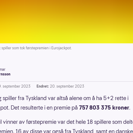
spiller som tok førstepremien i Eurojackpot.
inar
rnsson
9. september 2023
Endret:
20. september 2023
 spiller fra Tyskland var altså alene om å ha 5+2 rette i
pot. Det resulterte i en premie på
757 803 375 kroner
.
 til vinner av førstepremie var det hele 18 spillere som del
mien. 16 av disse var også fra Tyskland, samt en danske