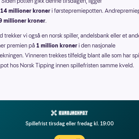
. Siden potten gikk denne tirsdagen, ligger
114 millioner kroner
i førstepremiepotten. Andrepremie
9 millioner kroner
.
d trekker vi også en norsk spiller, andelsbank eller et and
ner premien på
1 million kroner
i den nasjonale
rekningen. Vinneren trekkes tilfeldig blant alle som har spi
pot hos Norsk Tipping innen spillefristen samme kveld.
Spillefrist tirsdag eller fredag kl. 19:00