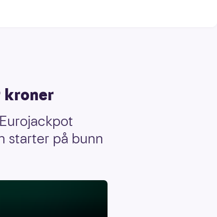
r kroner
i Eurojackpot
en starter på bunn