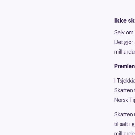
Ikke sk
Selv om 
Det gjør
milliard
Premien 
I Tsjekk
Skatten 
Norsk Tip
Skatten 
til salt 
milliarde