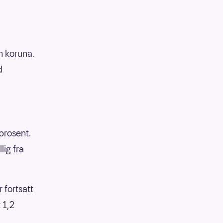
n koruna.
d
prosent.
lig fra
 fortsatt
t 1,2