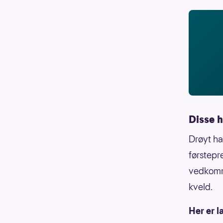
Disse h
Drøyt hal
førstepr
vedkomme
kveld.
Her er l