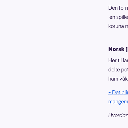
Den forri
en spille
koruna 
Norsk 
Her til 
delte po
ham våke
– Det bl
mangemil
Hvordan b