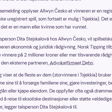
ssemelding opplyser Allwyn Česko at vinneren er en regis
ke uregistrert spill, som fortsatt er mulig i Tsjekkia). Det e
 det er en mann eller kvinne som har vunnet.
alsperson Dita Stejskalová hos Allwyn Česko, vil spillsels
nneren økonomisk og juridisk rådgivning. Norsk Tipping tilb
e vinnere på 2 millioner kroner eller mer tilsvarende rådgi
 den eksterne partneren,
Advokatfirmaet Dehn
.
g viser at de fleste av dem (storvinnere i Tsjekkia) bruker
e sine til å forsørge familiene sine, gjøre investeringer, b
glån eller kjøpe eiendom. De oppfyller ofte også drømme
 å reise til eksotiske destinasjoner eller støtte veldedige
r, legger talsperson Dita Stejskalová til.