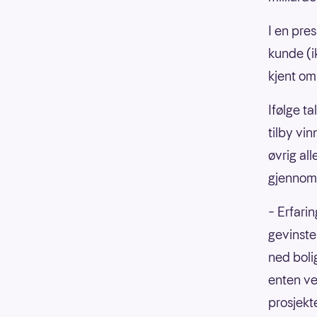
I en pre
kunde (ik
kjent om
Ifølge t
tilby vi
øvrig all
gjennom
– Erfarin
gevinsten
ned boli
enten ved
prosjekte