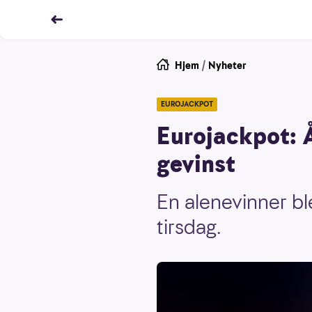
Hjem
/
Nyheter
EUROJACKPOT
Eurojackpot: 
gevinst
En alenevinner bl
tirsdag.