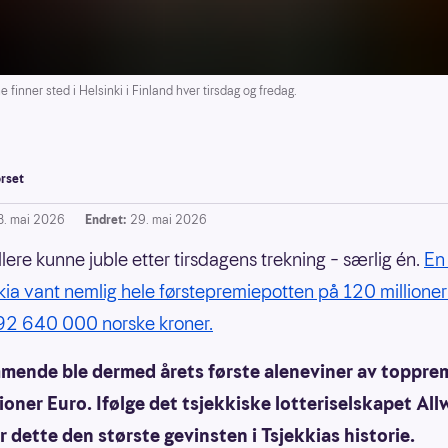
inner sted i Helsinki i Finland hver tirsdag og fredag.
rset
8. mai 2026
Endret:
29. mai 2026
llere kunne juble etter tirsdagens trekning – særlig én.
En 
kkia vant nemlig hele førstepremiepotten på 120 millioner
292 640 000 norske kroner.
ende ble dermed årets første aleneviner av toppre
ioner Euro. Ifølge det tsjekkiske lotteriselskapet Al
 dette den største gevinsten i Tsjekkias historie.