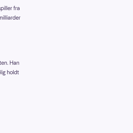
piller fra
milliarder
tten. Han
lig holdt