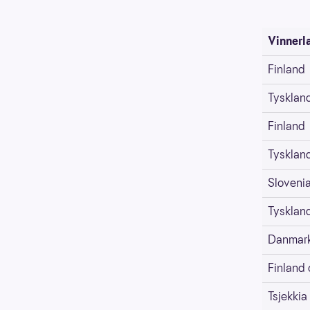
Vinnerl
Finland
Tysklan
Finland
Tysklan
Sloveni
Tysklan
Danmar
Finland 
Tsjekkia