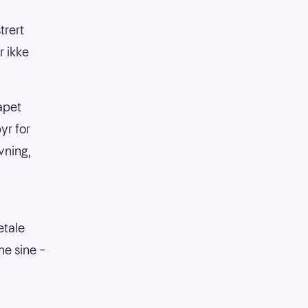
trert
r ikke
kapet
yr for
vning,
etale
ne sine –