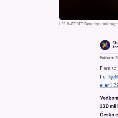
HER SKJER DET: Eurojackpot-trekningene f
Ola
Tho
Publisert:
2
Flere spi
fra Tsje
eller 1 
Vedkomm
120 mill
Česko er