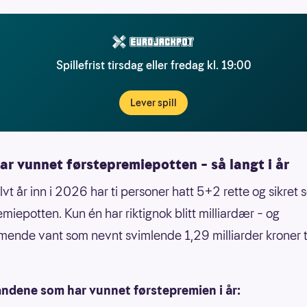
Spillefrist tirsdag eller fredag kl. 19:00
Lever spill
ar vunnet førstepremiepotten – så langt i år
vt år inn i 2026 har ti personer hatt 5+2 rette og sikret 
emiepotten. Kun én har riktignok blitt milliardær – og
nde vant som nevnt svimlende 1,29 milliarder kroner t
andene som har vunnet førstepremien i år: