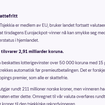
attefritt
Tsjekkia er medlem av EU, bruker landet fortsatt valutae
 at tirsdagens Eurojackpot-vinner nå kan smykke seg me
ærstatus i hjemlandet.
tilsvarer 2,91 milliarder koruna.
ia beskattes lotterigevinster over 50 000 koruna med 15 
trekkes automatisk før premieutbetalingen. Det er forskjel
pings premier, som alle er skattefrie.
utgjør rundt 211 millioner norske kroner, men vinneren har
i grøten etter dette: Omregnet til vår valuta overføres rund
r kroner til den tsjekkiske rekordvinneren.