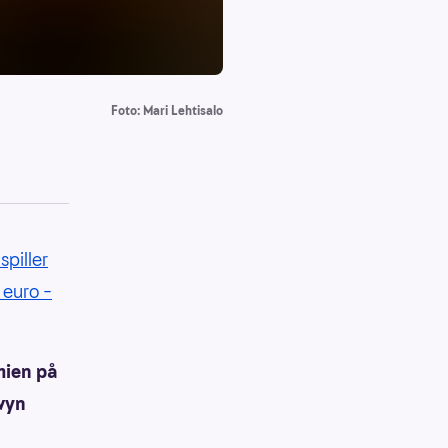
Foto: Mari Lehtisalo
spiller
 euro –
mien på
lwyn