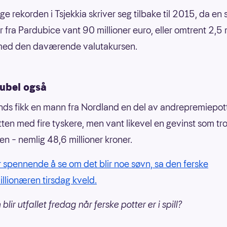
ge rekorden i Tsjekkia skriver seg tilbake til 2015, da en s
r fra Pardubice vant 90 millioner euro, eller omtrent 2,5 
med den daværende valutakursen.
jubel også
lands fikk en mann fra Nordland en del av andrepremiepo
tten med fire tyskere, men vant likevel en gevinst som tro
n – nemlig 48,6 millioner kroner.
ir spennende å se om det blir noe søvn, sa den ferske
lionæren tirsdag kveld.
lir utfallet fredag når ferske potter er i spill?