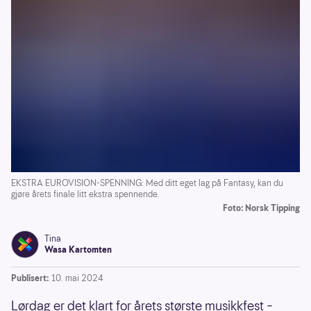
EKSTRA EUROVISION-SPENNING: Med ditt eget lag på Fantasy, kan du
gjøre årets finale litt ekstra spennende.
Foto: Norsk Tipping
Tina
Wasa Kartomten
Publisert:
10. mai 2024
Lørdag er det klart for årets største musikkfest –