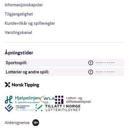
Informasjonskapsler
Tilgjengelighet
Kundevilkår og spilleregler
Varslingskanal
Åpningstider
Sportsspill:
--:-- - --:--
Lotterier og andre spill:
--:-- - --:--
Andre lenker
Aldersgrense
18 år