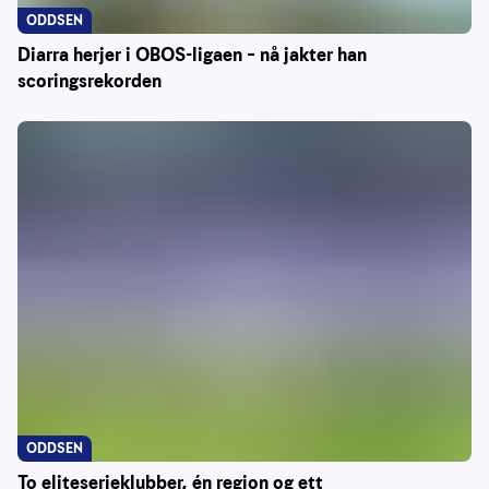
ODDSEN
Diarra herjer i OBOS-ligaen – nå jakter han
scoringsrekorden
ODDSEN
To eliteserieklubber, én region og ett