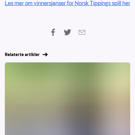
Les mer om vinnersjanser for Norsk Tippings spill her
Relaterte artikler