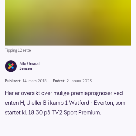
Tipping 12 rette
Atle Onsrud
Jensen
Publisert:
14. mars 2015
Endret:
2. januar 2023
Her er oversikt over mulige premieprognoser ved
enten H, U eller B i kamp 1 Watford - Everton, som
startet kl. 18.30 på TV2 Sport Premium.