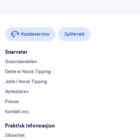
Kundeservice
Spillevett
Snarveier
Grasrotandelen
Dette er Norsk Tipping
Jobb i Norsk Tipping
Nyhetsbrev
Presse
Kontakt oss
Praktisk informasjon
Sikkerhet