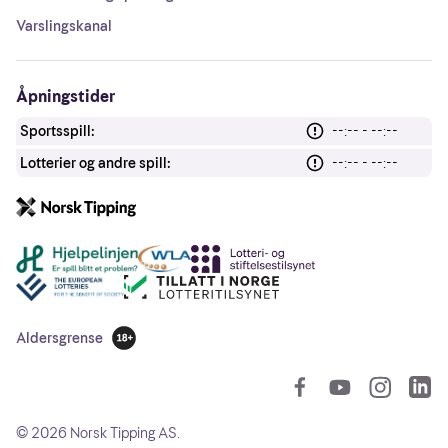
Varslingskanal
Åpningstider
Sportsspill:
--:-- - --:--
Lotterier og andre spill:
--:-- - --:--
Andre lenker
Aldersgrense
18 år
So
©
2026
Norsk Tipping AS.