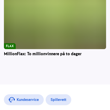
FLAX
MillionFlax: To millionvinnere på to dager
Kundeservice
Spillevett