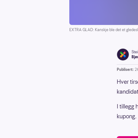
EXTRA GLAD: Kanskje ble det et gledes
Ste
Bjø
Publisert:
2
Hver tirs
kandidat 
I tilleg
kupong.