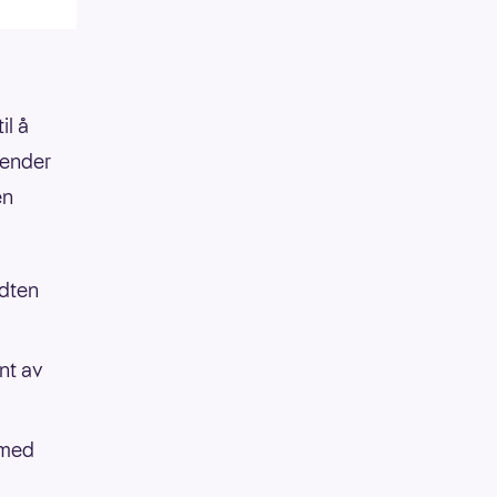
il å
 ender
en
idten
ant av
t med