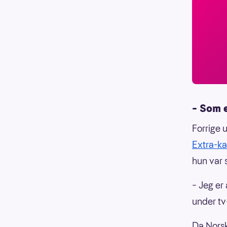
– Som 
Forrige 
Extra-k
hun var 
– Jeg er
under tv
Da Norsk