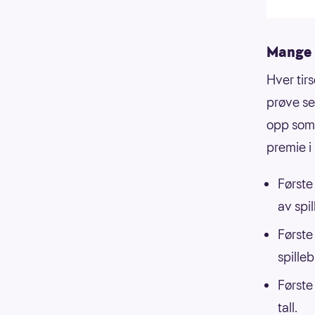
Mange 
Hver tir
prøve se
opp som E
premie i 
Første 
av spil
Første
spilleb
Første 
tall.