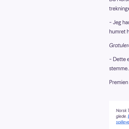
trekning
– Jeg har
humret 
Gratuler
– Dette 
stemme.
Premien 
Norsk T
glede.
spilleve