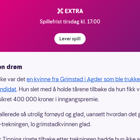
Spillefrist tirsdag kl. 17:00
Lever spill
en drøm
uke var det
en kvinne fra Grimstad i Agder som ble trukke
andidat
. Hun slet med å holde tårene tilbake da hun fikk v
sikret 400 000 kroner i inngangspremie.
 allerede så utrolig fornøyd og glad, uansett hvordan det 
-trekningen, lo grimstadkvinnen glad.
 Tipping ringte tilbake etter trekningen hadde hun ikke s