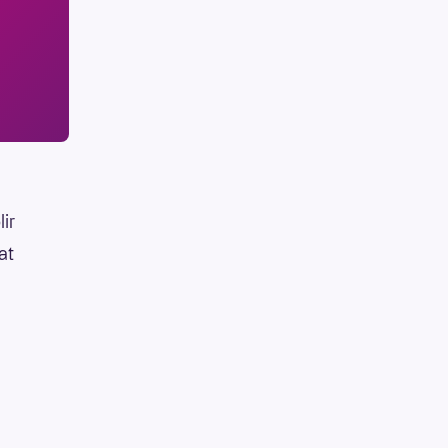
lir
at