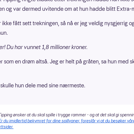
en og var dermed uvitende om at hun hadde blitt Extra-m
 ikke fått sett trekningen, så nå er jeg veldig nysgjerrig o
hun.
er! Du har vunnet 1,8 millioner kroner.
er som en drøm altså. Jeg er helt på gråten, sa hun med s
skulle hun dele med sine nærmeste.
ipping ønsker at du skal spille i trygge rammer - og at det skal gi spenni
Er du imidlertid bekymret for dine spillvaner, foreslår vi at du besøker vår
ttsider.