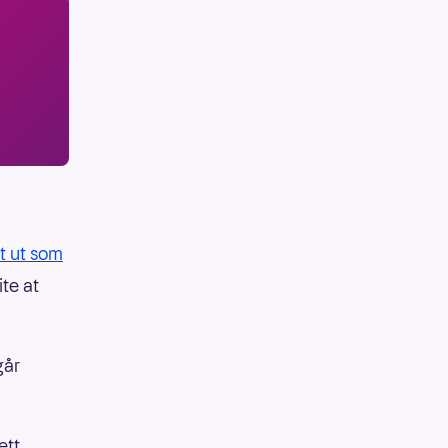
t ut som
ite at
går
ett