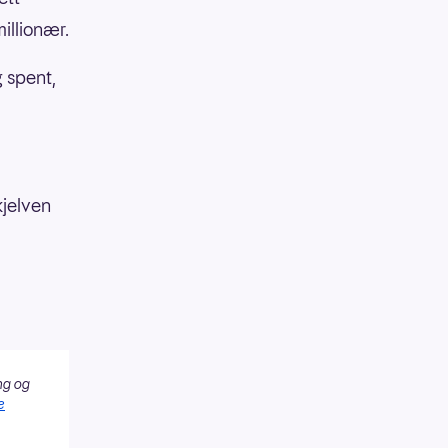
illionær.
g spent,
kjelven
ng og
e