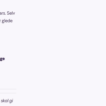
rs. Selv
r glede
ige
 skal gi