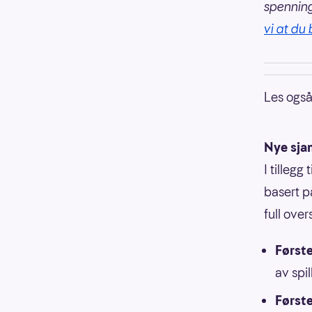
spennin
vi at du 
Les ogs
Nye sjan
I tillegg
basert p
full overs
Første
av spil
Først