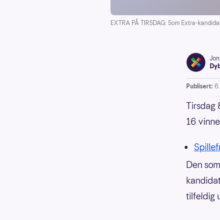
EXTRA PÅ TIRSDAG: Som Extra-kandidat sp
Jon
Dyb
Publisert:
6
Tirsdag 8
16 vinne
Spillef
Den som 
kandidat
tilfeldig