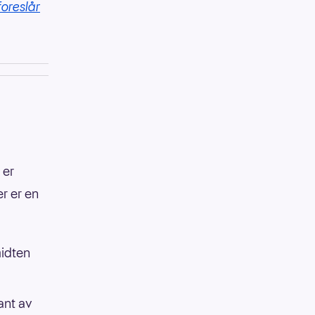
foreslår
 er
er er en
midten
kant av