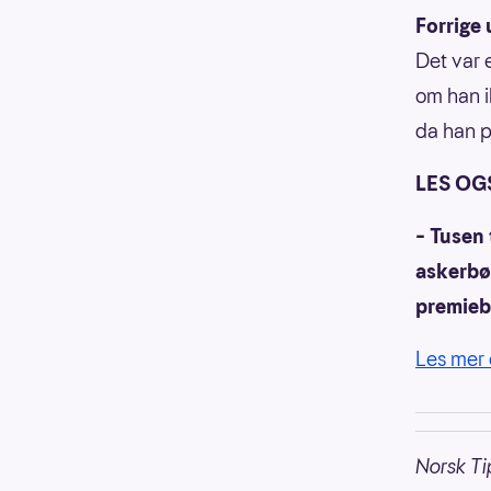
Forrige 
Det var 
om han i
da han p
LES OG
– Tusen 
askerbø
premieb
Les mer 
Norsk Ti