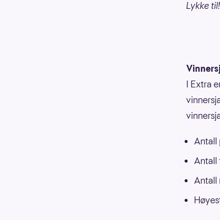
Lykke til!
Vinners
I Extra e
vinnersja
vinnersj
Antall
Antall
Antall
Høyest