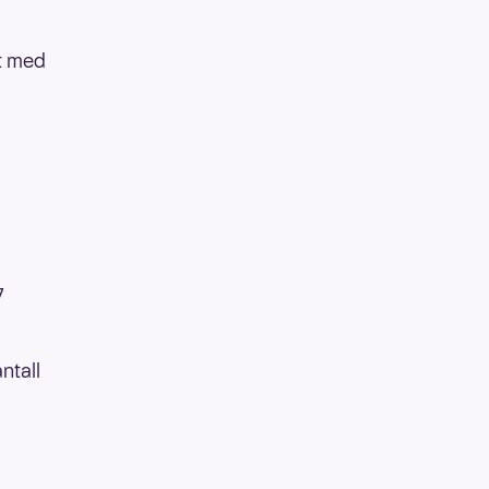
tt med
7
ntall