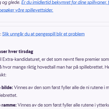
g og glede.
Er du imidlertid bekymret for dine spillvaner, 
besøker våre spillevettsider.
å:
Slik unngår du at pengespill blir et problem
ser hver tirsdag
 til Extra-kandidaturet, er det som nevnt flere premier som
å hvor mange riktig hovedtall man har på spillebrettet. H
ikt:
 bilde:
Vinnes av den som først fyller alle de ni rutene i 
lebrettet.
e ramme:
Vinnes av de som først fyller alle rutene i ytter