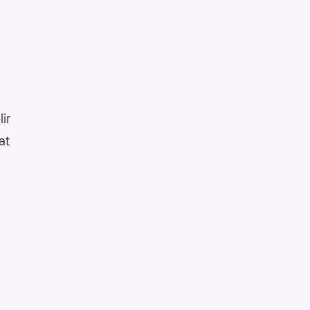
lir
at