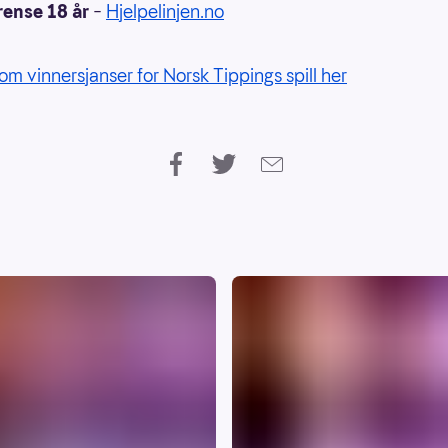
rense 18 år
–
Hjelpelinjen.no
om vinnersjanser for Norsk Tippings spill her