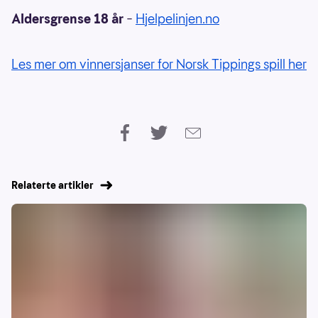
Aldersgrense 18 år
–
Hjelpelinjen.no
Les mer om vinnersjanser for Norsk Tippings spill her
Relaterte artikler