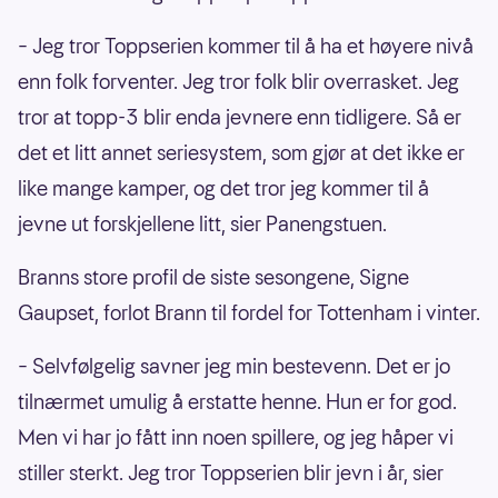
– Jeg tror Toppserien kommer til å ha et høyere nivå
enn folk forventer. Jeg tror folk blir overrasket. Jeg
tror at topp-3 blir enda jevnere enn tidligere. Så er
det et litt annet seriesystem, som gjør at det ikke er
like mange kamper, og det tror jeg kommer til å
jevne ut forskjellene litt, sier Panengstuen.
Branns store profil de siste sesongene, Signe
Gaupset, forlot Brann til fordel for Tottenham i vinter.
– Selvfølgelig savner jeg min bestevenn. Det er jo
tilnærmet umulig å erstatte henne. Hun er for god.
Men vi har jo fått inn noen spillere, og jeg håper vi
stiller sterkt. Jeg tror Toppserien blir jevn i år, sier