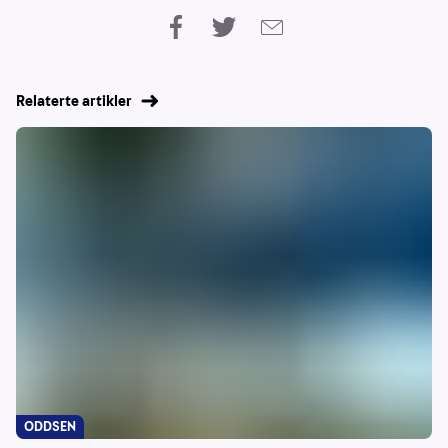
Relaterte artikler
ODDSEN