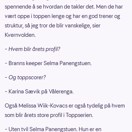
spennende å se hvordan de takler det. Men de har
vært oppe i toppen lenge og har en god trener og
struktur, så jeg tror de blir vanskelige, sier
Kvernvolden.
– Hvem blir årets profil?
– Branns keeper Selma Panengstuen.
– Og toppscorer?
– Karina Sævik på Vålerenga.
Også Melissa Wiik-Kovacs er også tydelig på hvem
som blir årets store profil i Toppserien.
– Uten tvil Selma Panengstuen. Hun er en