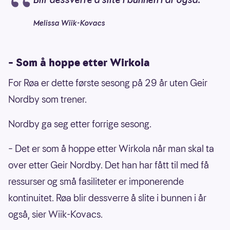
Melissa Wiik-Kovacs
– Som å hoppe etter Wirkola
For Røa er dette første sesong på 29 år uten Geir
Nordby som trener.
Nordby ga seg etter forrige sesong.
– Det er som å hoppe etter Wirkola når man skal ta
over etter Geir Nordby. Det han har fått til med få
ressurser og små fasiliteter er imponerende
kontinuitet. Røa blir dessverre å slite i bunnen i år
også, sier Wiik-Kovacs.