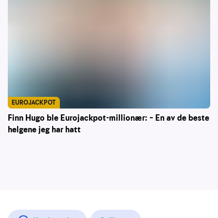
EUROJACKPOT
Finn Hugo ble Eurojackpot-millionær: – En av de beste
helgene jeg har hatt