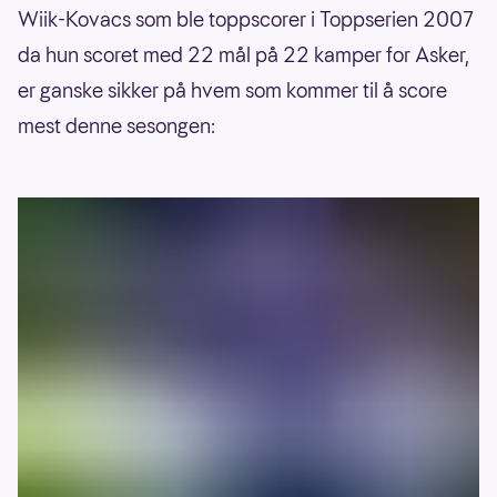
Wiik-Kovacs som ble toppscorer i Toppserien 2007
da hun scoret med 22 mål på 22 kamper for Asker,
er ganske sikker på hvem som kommer til å score
mest denne sesongen: