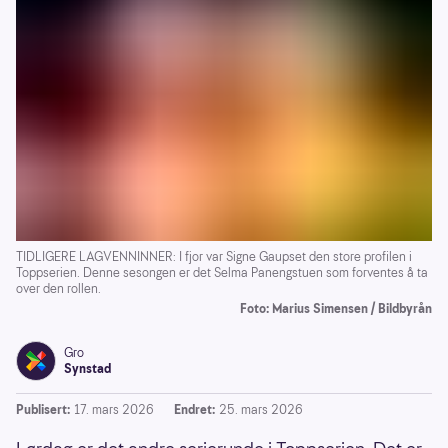
TIDLIGERE LAGVENNINNER: I fjor var Signe Gaupset den store profilen i
Toppserien. Denne sesongen er det Selma Panengstuen som forventes å ta
over den rollen.
Foto: Marius Simensen / Bildbyrån
Gro
Synstad
Publisert:
17. mars 2026
Endret:
25. mars 2026