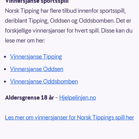
Vinnersjanse sportsspill
Norsk Tipping har flere tilbud innenfor sportsspill,
deriblant Tipping, Oddsen og Oddsbomben. Det er
forskjellige vinnersjanser for hvert spill. Disse kan du
lese mer om her:
Vinnersjanse Tipping
Vinnersjanse Oddsen
Vinnersjanse Oddsbomben
Aldersgrense 18 år
–
Hjelpelinjen.no
Les mer om vinnersjanser for Norsk Tippings spill her