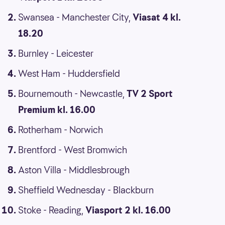
Swansea - Manchester City,
Viasat 4 kl.
18.20
Burnley - Leicester
West Ham - Huddersfield
Bournemouth - Newcastle,
TV 2 Sport
Premium kl. 16.00
Rotherham - Norwich
Brentford - West Bromwich
Aston Villa - Middlesbrough
Sheffield Wednesday - Blackburn
Stoke - Reading,
Viasport 2 kl. 16.00