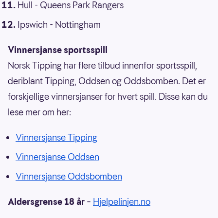
Hull - Queens Park Rangers
Ipswich - Nottingham
Vinnersjanse sportsspill
Norsk Tipping har flere tilbud innenfor sportsspill,
deriblant Tipping, Oddsen og Oddsbomben. Det er
forskjellige vinnersjanser for hvert spill. Disse kan du
lese mer om her:
Vinnersjanse Tipping
Vinnersjanse Oddsen
Vinnersjanse Oddsbomben
Aldersgrense 18 år
–
Hjelpelinjen.no