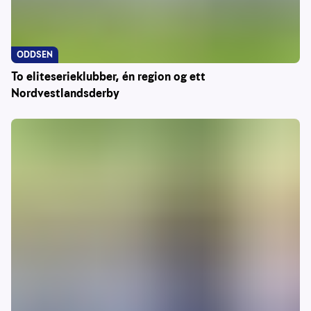
ODDSEN
To eliteserieklubber, én region og ett
Nordvestlandsderby