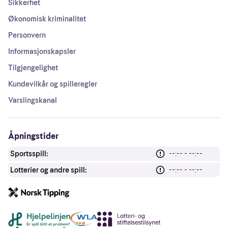
Sikkerhet
Økonomisk kriminalitet
Personvern
Informasjonskapsler
Tilgjengelighet
Kundevilkår og spilleregler
Varslingskanal
Åpningstider
Sportsspill:
--:-- - --:--
Lotterier og andre spill:
--:-- - --:--
Andre lenker