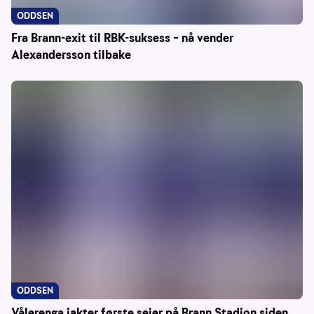
ODDSEN
Fra Brann-exit til RBK-suksess – nå vender
Alexandersson tilbake
ODDSEN
Vålerenga jakter første seier på Brann Stadion siden