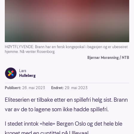
HØYTFLYVENDE: Brann har en fersk kongepokal i bagasjen og er ubeseiret
hjemme. Nå venter Rosenborg.
Bjørnar Morønning / NTB
Lars
Hulleberg
Publisert:
26. mai 2023
Endret:
29. mai 2023
Eliteserien er tilbake etter en spillefri helg sist. Brann
var av de to lagene som ikke hadde spillefri.
I stedet inntok «hele» Bergen Oslo og det hele ble
kronet med en cuptittel på Ullevaal.