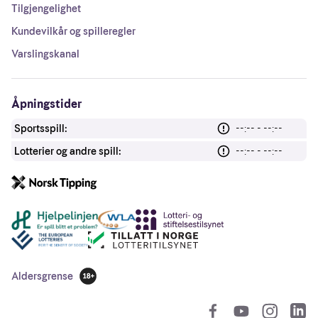
Tilgjengelighet
Kundevilkår og spilleregler
Varslingskanal
Åpningstider
Sportsspill:
--:-- - --:--
Lotterier og andre spill:
--:-- - --:--
Andre lenker
Aldersgrense
18 år