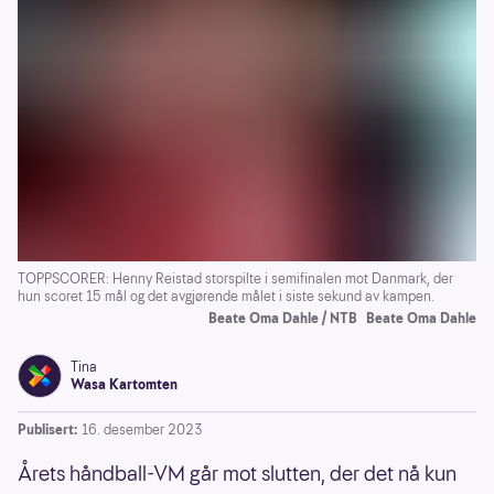
TOPPSCORER: Henny Reistad storspilte i semifinalen mot Danmark, der
hun scoret 15 mål og det avgjørende målet i siste sekund av kampen.
Beate Oma Dahle / NTB
Beate Oma Dahle
Tina
Wasa Kartomten
Publisert:
16. desember 2023
Årets håndball-VM går mot slutten, der det nå kun