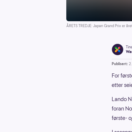
ÅRETS TREDJE: Japan Grand Prix er årets
Tin
Was
Publisert:
2
For førs
etter seie
Lando No
foran No
første- 