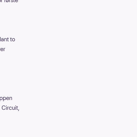
r første
lant to
rer
appen
Circuit,