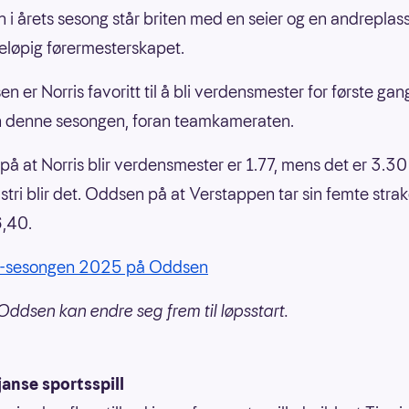
nn i årets sesong står briten med en seier og en andreplas
reløpig førermesterskapet.
 er Norris favoritt til å bli verdensmester for første gang
n denne sesongen, foran teamkameraten.
å at Norris blir verdensmester er 1.77, mens det er 3.30
astri blir det. Oddsen på at Verstappen tar sin femte str
 6,40.
1-sesongen 2025 på Oddsen
Oddsen kan endre seg frem til løpsstart.
anse sportsspill