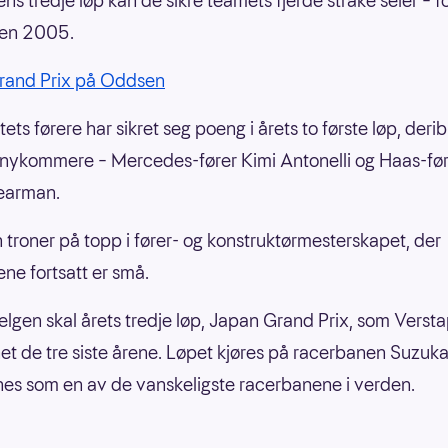
ns tredje løp kan de sikre teamets fjerde strake seier – fo
den 2005.
rand Prix på Oddsen
tets førere har sikret seg poeng i årets to første løp, derib
 nykommere – Mercedes-fører Kimi Antonelli og Haas-fø
earman.
troner på topp i fører- og konstruktørmesterskapet, der
ne fortsatt er små.
lgen skal årets tredje løp, Japan Grand Prix, som Verst
et de tre siste årene. Løpet kjøres på racerbanen Suzuka 
es som en av de vanskeligste racerbanene i verden.