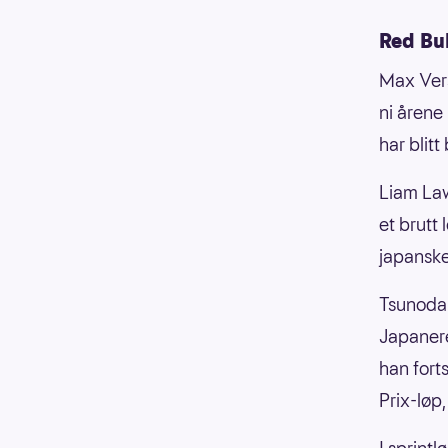
Red Bu
Max Vers
ni årene
har blitt 
Liam Law
et brutt 
japanske
Tsunoda 
Japanere
han fort
Prix-løp,