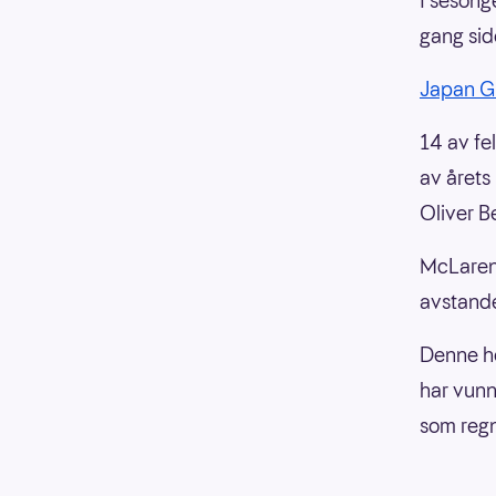
I sesonge
gang si
Japan G
14 av fel
av årets
Oliver B
McLaren 
avstande
Denne he
har vunn
som regn