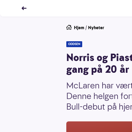
Hjem
/
Nyheter
ODDSEN
Norris og Piast
gang på 20 år
McLaren har vært 
Denne helgen fort
Bull-debut på hj