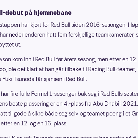
ll-debut på hjemmebane
tappen har kjørt for Red Bull siden 2016-sesongen. I lø
 har nederlenderen hatt fem forskjellige teamkamerater, 
byttet ut.
son kom inn i Red Bull før årets sesong, men etter en 12.
løp, ble det klart at han går tilbake til Racing Bull-teamet
 Yuki Tsunoda får sjansen i Red Bull.
har fire fulle Formel 1-sesonger bak seg i Red Bulls søster
ns beste plassering er en 4.-plass fra Abu Dhabi i 2021. 
satt til gode å sikre både seg selv og teamet poeng i et G
 etter en 12. og en 16. plass.