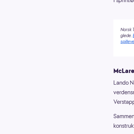
I sprintl
Norsk T
glede.
spilleve
McLare
Lando No
verdensm
Verstapp
Sammen m
konstruk