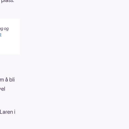
 plass.
ng og
e
m å bli
vel
Laren i