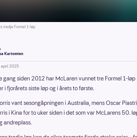
 tredje Formel 1-løp.
a
a Kartomten
. april 2025
te gang siden 2012 har McLaren vunnet tre Formel 1-løp 
r i fjorårets siste løp og i årets to første.
rris vant sesongåpningen i Australia, mens Oscar Piastri
rris i Kina for to uker siden i det som var McLarens 50. l
og andreplass.