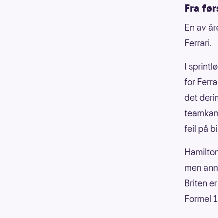
Fra før
En av år
Ferrari.
I sprintl
for Ferra
det derim
teamkame
feil på b
Hamilton
men annon
Briten e
Formel 1