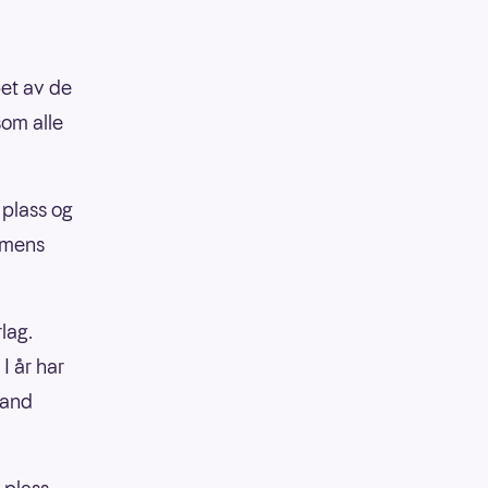
pet av de
som alle
 plass og
, mens
lag.
I år har
rand