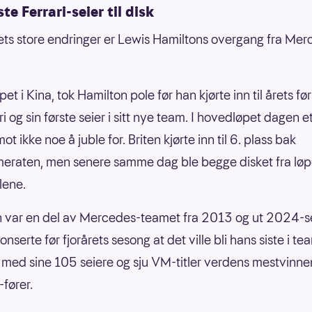
ste Ferrari-seier til disk
ets store endringer er Lewis Hamiltons overgang fra Merc
øpet i Kina, tok Hamilton pole før han kjørte inn til årets fø
ri og sin første seier i sitt nye team. I hovedløpet dagen e
ot ikke noe å juble for. Briten kjørte inn til 6. plass bak
raten, men senere samme dag ble begge disket fra løpe
ilene.
 var en del av Mercedes-teamet fra 2013 og ut 2024-
serte før fjorårets sesong at det ville bli hans siste i te
r med sine 105 seiere og sju VM-titler verdens mestvinn
-fører.