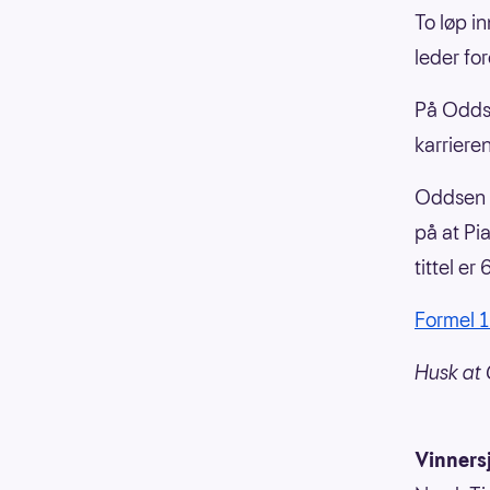
To løp i
leder fo
På Oddsen
karriere
Oddsen p
på at Pi
tittel er
Formel 
Husk at 
Vinnersj