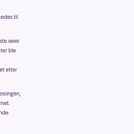
edes til
rste seier
tter ble
t etter
sesongen,
amet.
ende