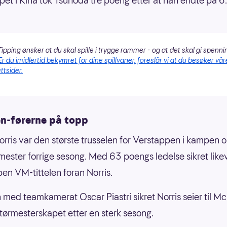
øpet i Kina tok Tsunoda tre poeng etter at han endte på 6.
ipping ønsker at du skal spille i trygge rammer - og at det skal gi spenni
Er du imidlertid bekymret for dine spillvaner, foreslår vi at du besøker vår
ttsider.
n-førerne på topp
rris var den største trusselen for Verstappen i kampen o
ester forrige sesong. Med 63 poengs ledelse sikret like
en VM-tittelen foran Norris.
ed teamkamerat Oscar Piastri sikret Norris seier til Mc
tørmesterskapet etter en sterk sesong.