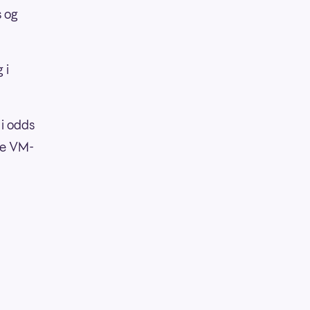
s og
 i
 i odds
ake VM-