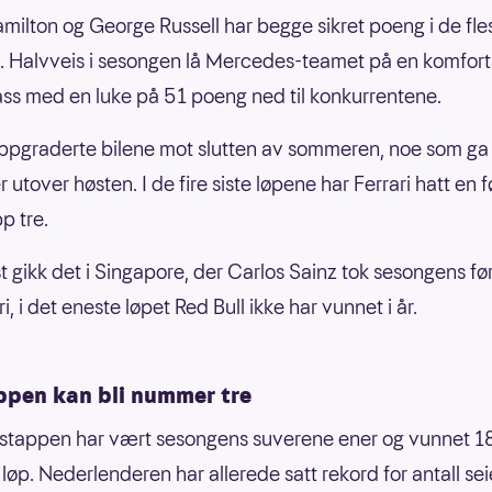
milton og George Russell har begge sikret poeng i de fle
p. Halvveis i sesongen lå Mercedes-teamet på en komfor
ss med en luke på 51 poeng ned til konkurrentene.
oppgraderte bilene mot slutten av sommeren, noe som ga
r utover høsten. I de fire siste løpene har Ferrari hatt en f
p tre.
st gikk det i Singapore, der Carlos Sainz tok sesongens før
ri, i det eneste løpet Red Bull ikke har vunnet i år.
ppen kan bli nummer tre
stappen har vært sesongens suverene ener og vunnet 1
 løp. Nederlenderen har allerede satt rekord for antall se