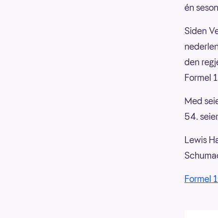
én seson
Siden Ver
nederlen
den reg
Formel 1
Med seie
54. seie
Lewis Ha
Schumach
Formel 