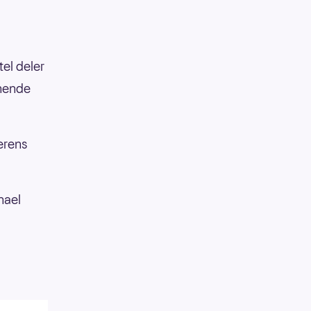
el deler
nnende
erens
hael