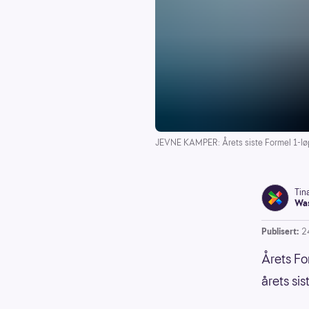
JEVNE KAMPER: Årets siste Formel 1-løp 
Tin
Was
Publisert:
2
Årets Fo
årets si