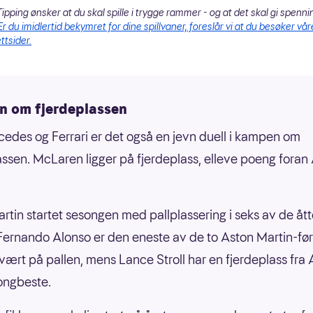
ipping ønsker at du skal spille i trygge rammer - og at det skal gi spenni
Er du imidlertid bekymret for dine spillvaner, foreslår vi at du besøker vår
ttsider.
 om fjerdeplassen
edes og Ferrari er det også en jevn duell i kampen om
assen. McLaren ligger på fjerdeplass, elleve poeng foran
rtin startet sesongen med pallplassering i seks av de ått
Fernando Alonso er den eneste av de to Aston Martin-fø
vært på pallen, mens Lance Stroll har en fjerdeplass fra 
ongbeste.