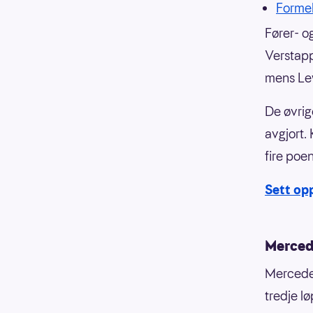
Forme
Fører- o
Verstapp
mens Lew
De øvrig
avgjort.
fire poe
Sett opp
Merced
Mercedes
tredje lø