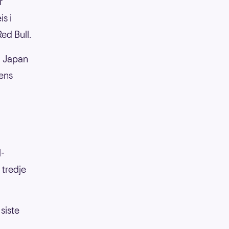
r
s i
ed Bull.
 I Japan
rens
l-
 tredje
siste