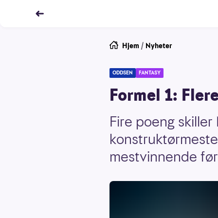
Hjem
/
Nyheter
ODDSEN
FANTASY
Formel 1: Flere
Fire poeng skille
konstruktørmester
mestvinnende føre