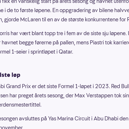
fikk en vanskelig start på årets sesong og havnet utenfo
 i de to første løpene. En oppgradering av bilene halvvei
, gjorde McLaren til en av de største konkurrentene for R
rris har vært blant topp tre i fem av de siste sju løpene.
 havnet begge førerne på pallen, mens Piastri tok karrie
rmel 1-seier i sprintløpet i Qatar.
iste løp
i Grand Prix er det siste Formel 1-løpet i 2023. Red Bul
en har preget årets sesong, der Max Verstappen tok sin
erdensmestertittel.
ongen avsluttes på Yas Marina Circuit i Abu Dhabi den 
 november.