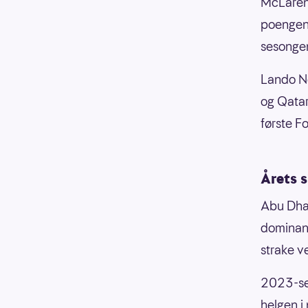
McLaren 
poengene
sesongen
Lando No
og Qatar
første Fo
Årets s
Abu Dhab
dominans
strake v
2023-ses
helgen i