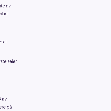
ste av
tabel
ører
ste seier
8 av
iere på