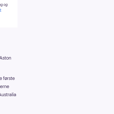
ng og
e
 Aston
e første
rerne
Australia