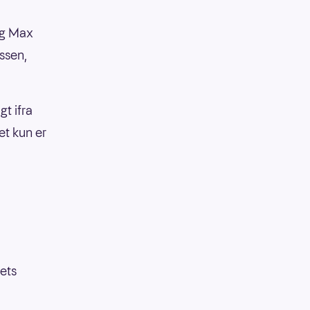
 og Max
ssen,
t ifra
t kun er
ets