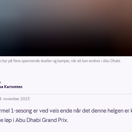
byr på flere spennende dueller og kamper, når alt kan endres i Abu Dhabi.
a
a Kartomten
4. november 2023
rmel 1-sesong er ved veis ende når det denne helgen er k
ste løp i Abu Dhabi Grand Prix.