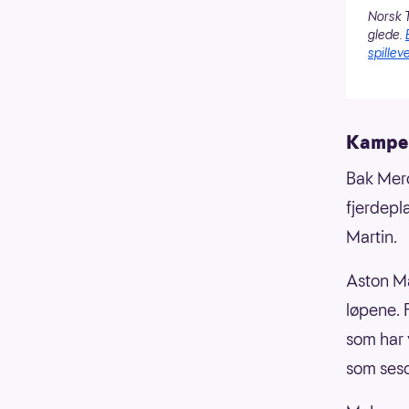
Norsk T
glede.
spilleve
Kampen
Bak Merc
fjerdepl
Martin.
Aston Ma
løpene. 
som har 
som ses