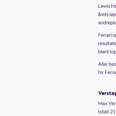
Lewis Ha
årets lø
andrepla
Ferrari 
resultate
blant top
Aller be
for Ferra
Versta
Max Ver
totalt 21