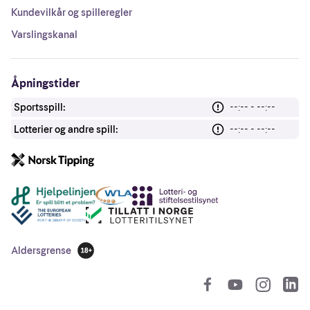
Kundevilkår og spilleregler
Varslingskanal
Åpningstider
Sportsspill:
--:-- - --:--
Lotterier og andre spill:
--:-- - --:--
Andre lenker
Aldersgrense
18 år
So