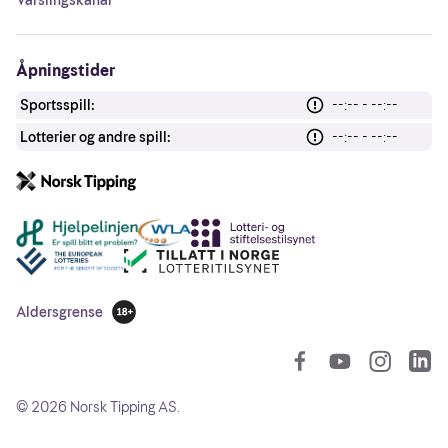
Åpningstider
Sportsspill:
--:-- - --:--
Lotterier og andre spill:
--:-- - --:--
Andre lenker
Aldersgrense
18 år
So
©
2026
Norsk Tipping AS.