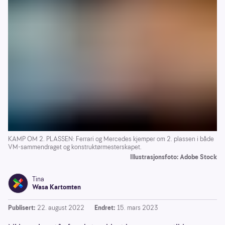
KAMP OM 2. PLASSEN: Ferrari og Mercedes kjemper om 2. plassen i både
VM-sammendraget og konstruktørmesterskapet.
Illustrasjonsfoto: Adobe Stock
Tina
Wasa Kartomten
Publisert:
22. august 2022
Endret:
15. mars 2023