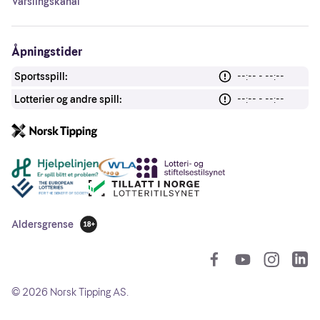
Varslingskanal
Åpningstider
Sportsspill:
--:-- - --:--
Lotterier og andre spill:
--:-- - --:--
Andre lenker
Aldersgrense
18 år
So
©
2026
Norsk Tipping AS.