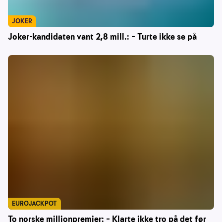
JOKER
Joker-kandidaten vant 2,8 mill.: – Turte ikke se på
EUROJACKPOT
To norske millionpremier: – Klarte ikke tro på det før