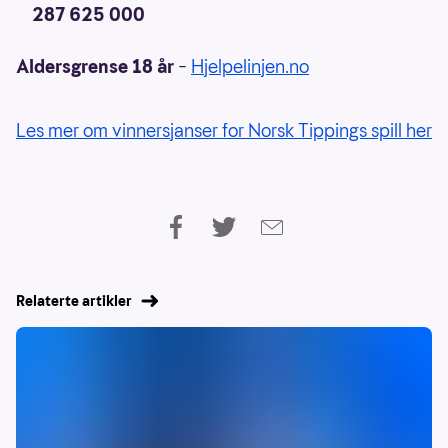
287 625 000
Aldersgrense 18 år
–
Hjelpelinjen.no
Les mer om vinnersjanser for Norsk Tippings spill her
Relaterte artikler