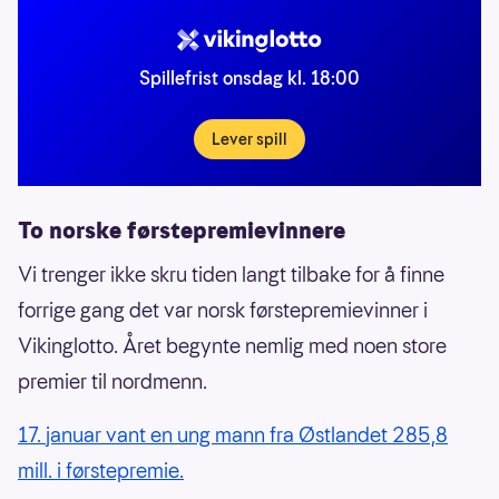
Spillefrist onsdag kl. 18:00
Lever spill
To norske førstepremievinnere
Vi trenger ikke skru tiden langt tilbake for å finne
forrige gang det var norsk førstepremievinner i
Vikinglotto. Året begynte nemlig med noen store
premier til nordmenn.
17. januar vant en ung mann fra Østlandet 285,8
mill. i førstepremie.