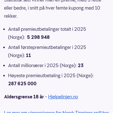
eller bedre, i snitt på hver femte kupong med 10
rekker.
Antall premieutbetalinger totalt i 2025
(Norge):
5 298 948
Antall førstepremieutbetalinger i 2025
(Norge):
11
Antall millionærer i 2025 (Norge):
23
Høyeste premieutbetaling i 2025 (Norge):
287 625 000
Aldersgrense 18 år
–
Hjelpelinjen.no
Les mer om vinnersjanser for Norsk Tippings spill her