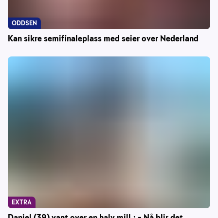
ODDSEN
Kan sikre semifinaleplass med seier over Nederland
EXTRA
Daniel (39) vant over en halv mill.: – Nå blir det