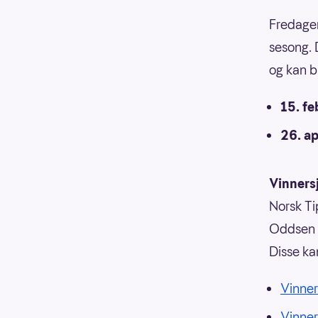
Fredagen
sesong. 
og kan bl
15. fe
26. ap
Vinnersj
Norsk Tip
Oddsen o
Disse ka
Vinner
Vinne