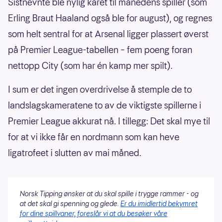
Sistnevnte ble nylig kåret til månedens spiller (som
Erling Braut Haaland også ble for august), og regnes
som helt sentral for at Arsenal ligger plassert øverst
på Premier League-tabellen – fem poeng foran
nettopp City (som har én kamp mer spilt).
I sum er det ingen overdrivelse å stemple de to
landslagskameratene to av de viktigste spillerne i
Premier League akkurat nå. I tillegg: Det skal mye til
for at vi ikke får en nordmann som kan heve
ligatrofeet i slutten av mai måned.
Norsk Tipping ønsker at du skal spille i trygge rammer - og
at det skal gi spenning og glede.
Er du imidlertid bekymret
for dine spillvaner, foreslår vi at du besøker våre