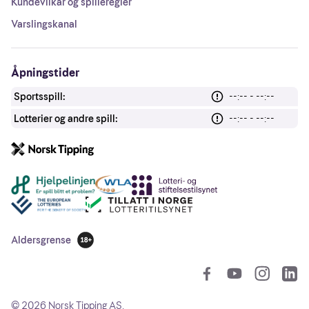
Kundevilkår og spilleregler
Varslingskanal
Åpningstider
Sportsspill:
--:-- - --:--
Lotterier og andre spill:
--:-- - --:--
Andre lenker
Aldersgrense
18 år
So
©
2026
Norsk Tipping AS.