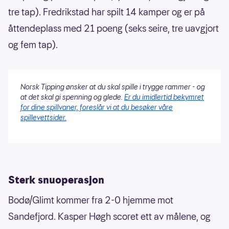
tre tap). Fredrikstad har spilt 14 kamper og er på
åttendeplass med 21 poeng (seks seire, tre uavgjort
og fem tap).
Norsk Tipping ønsker at du skal spille i trygge rammer - og
at det skal gi spenning og glede.
Er du imidlertid bekymret
for dine spillvaner, foreslår vi at du besøker våre
spillevettsider.
Sterk snuoperasjon
Bodø/Glimt kommer fra 2-0 hjemme mot
Sandefjord. Kasper Høgh scoret ett av målene, og