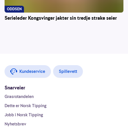
ODDSEN
Serieleder Kongsvinger jakter sin tredje strake seier
Kundeservice
Spillevett
Snarveier
Grasrotandelen
Dette er Norsk Tipping
Jobb i Norsk Tipping
Nyhetsbrev