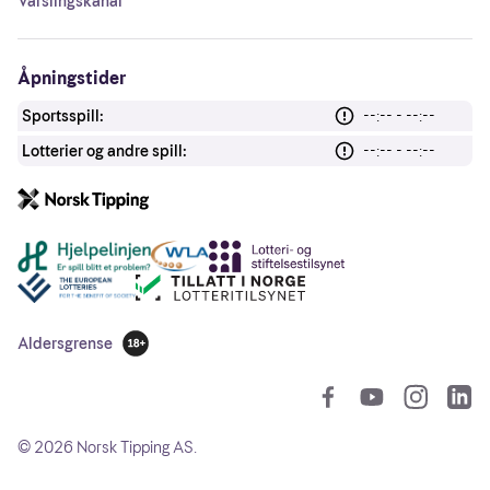
Varslingskanal
Åpningstider
Sportsspill:
--:-- - --:--
Lotterier og andre spill:
--:-- - --:--
Andre lenker
Aldersgrense
18 år
So
©
2026
Norsk Tipping AS.