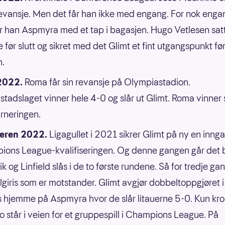
revansje. Men det får han ikke med engang. For nok enga
er han Aspmyra med et tap i bagasjen. Hugo Vetlesen sat
e før slutt og sikret med det Glimt et fint utgangspunkt fø
n.
 2022.
Roma får sin revansje på Olympiastadion.
tadslaget vinner hele 4-0 og slår ut Glimt. Roma vinner
urneringen.
ren 2022.
Ligagullet i 2021 sikrer Glimt på ny en innga
ons League-kvalifiseringen. Og denne gangen går det 
k og Linfield slås i de to første rundene. Så for tredje ga
lgiris som er motstander. Glimt avgjør dobbeltoppgjøret i
s hjemme på Aspmyra hvor de slår litauerne 5-0. Kun kro
 står i veien for et gruppespill i Champions League. På