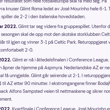
 resultatet som hele fotballeuropa skal få med seg. På
a knuser Glimt Roma ledet av José Mourinho hele 6-1. 
 spiller de 2-2 i den italienske hovedstaden.
ar 2022.
Glimt tar seg videre fra gruppespillet. Utenfor 
 sesongen skal de opp mot den skotske storklubben Celt
lår til igjen og vinner 3-1 på Celtic Park. Returoppgjøret 
komfortabelt 2-0.
2022.
Glimt er nå i åttedelsfinalen i Conference League
 åpner de hjemme på Aspmyra. Nederlandske AZ er nes
al få unngjelde. Glimt går seirende ut 2-1. I returoppgjøre
1 til AZ etter 90 minutter. I ekstromgangene finner Bodø
ack Alfons Sampsted veien til nettmaskene og sikrer no
ement.
 2022.
Kvartfinale i Conference League. José Mourinho e