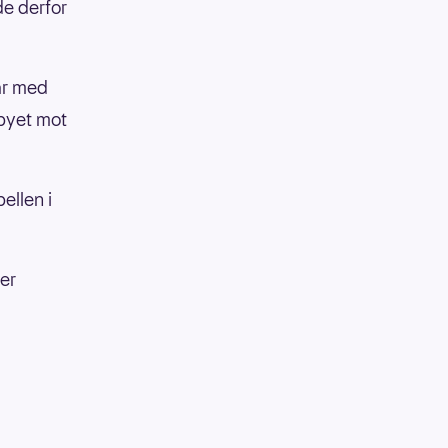
de derfor
år med
rbyet mot
ellen i
ier