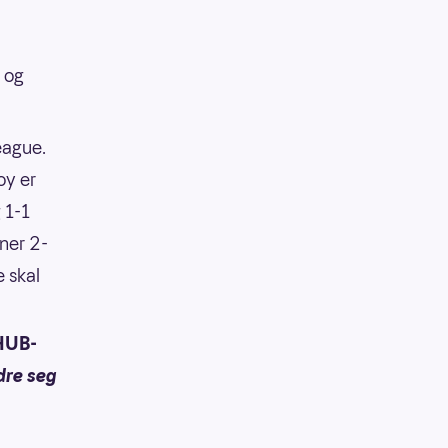
 og
eague.
oy er
 1-1
nner 2-
e skal
 HUB-
dre seg