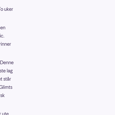
To uker
den
ic.
vinner
. Denne
te lag
t står
/Glimts
rsk
r ute