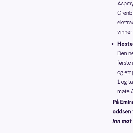
Aspmyr
Grønbæ
ekstra
vinner 
Høste
Den ne
første
og ett
1 og t
møte A
På Emira
oddsen 
inn mot