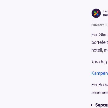
Lar
Hul
Publisert:
3
For Glimt
bortefel
hotell, m
Torsdag 
Kampen 
For Bodø
seriemes
Septe