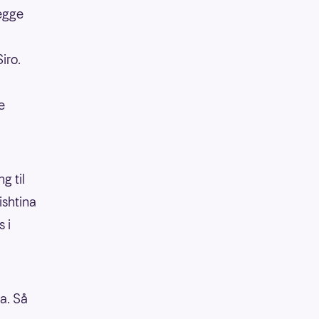
begge
iro.
e
g til
ishtina
s i
a. Så