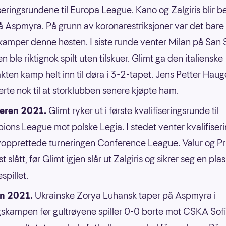
iseringsrundene til Europa League. Kano og Zalgiris blir 
på Aspmyra. På grunn av koronarestriksjoner var det bare
kamper denne høsten. I siste runde venter Milan på San S
 ble riktignok spilt uten tilskuer. Glimt ga den italienske
kten kamp helt inn til døra i 3-2-tapet. Jens Petter Haug
rte nok til at storklubben senere kjøpte ham.
ren 2021.
Glimt ryker ut i første kvalifiseringsrunde til
ons League mot polske Legia. I stedet venter kvalifiserin
opprettede turneringen Conference League. Valur og Pr
rst slått, før Glimt igjen slår ut Zalgiris og sikrer seg en plas
spillet.
n 2021.
Ukrainske Zorya Luhansk taper på Aspmyra i
skampen før gultrøyene spiller 0-0 borte mot CSKA Sofi