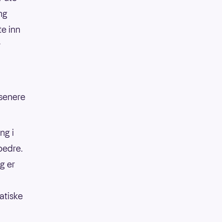
ng
te inn
r
 senere
ng i
bedre.
ng er
atiske