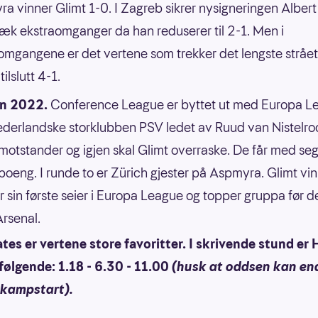
a vinner Glimt 1-0. I Zagreb sikrer nysigneringen Albert
k ekstraomganger da han reduserer til 2-1. Men i
omgangene er det vertene som trekker det lengste strået
tilslutt 4-1.
n 2022.
Conference League er byttet ut med Europa L
derlandske storklubben PSV ledet av Ruud van Nistelro
 motstander og igjen skal Glimt overraske. De får med seg
 poeng. I runde to er Zürich gjester på Aspmyra. Glimt vi
ar sin første seier i Europa League og topper gruppa før d
rsenal.
tes er vertene store favoritter. I skrivende stund er
følgende: 1.18 - 6.30 - 11.00
(husk at oddsen kan en
 kampstart).