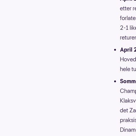
etter 
forlat
2-1 lik
reture
April
Hoveds
hele t
Somme
Champi
Klaksvi
det Za
praksi
Dinamo