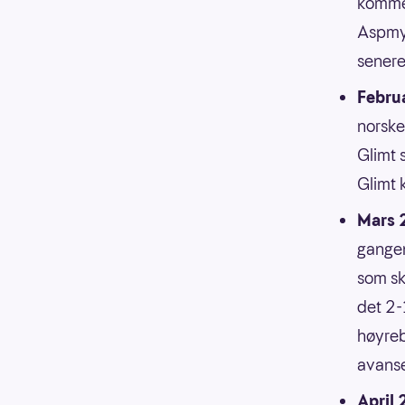
kommer
Aspmyr
senere
Febru
norske
Glimt s
Glimt 
Mars 
gangen
som sk
det 2-
høyreb
avans
April