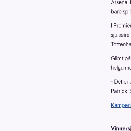
Arsenal 
bare spi
I Premie
sju seir
Tottenh
Glimt på
helga me
- Det er 
Patrick B
Kampen 
Vinnersj