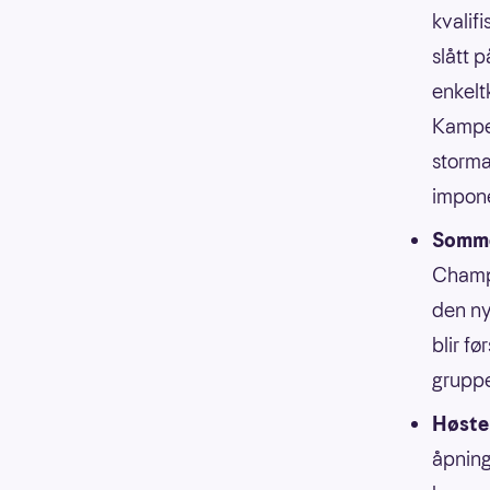
kvalif
slått 
enkelt
Kampen
storma
impone
Somme
Champi
den ny
blir fø
gruppe
Høste
åpning