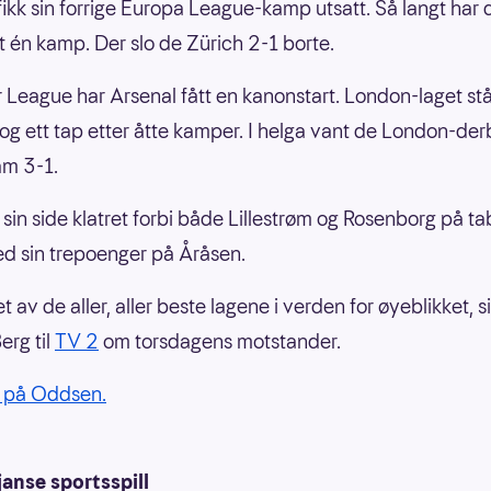
fikk sin forrige Europa League-kamp utsatt. Så langt har 
lt én kamp. Der slo de Zürich 2-1 borte.
r League har Arsenal fått en kanonstart. London-laget st
e og ett tap etter åtte kamper. I helga vant de London-de
am 3-1.
 sin side klatret forbi både Lillestrøm og Rosenborg på tab
d sin trepoenger på Åråsen.
et av de aller, aller beste lagene i verden for øyeblikket, s
erg til
TV 2
om torsdagens motstander.
på Oddsen.
anse sportsspill