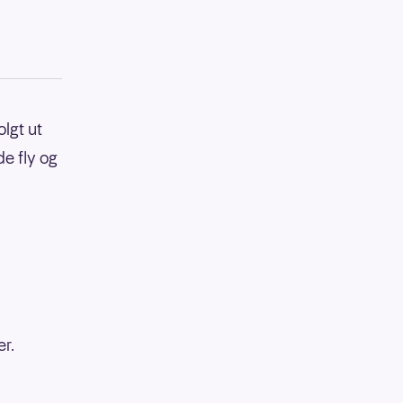
olgt ut
de fly og
r.