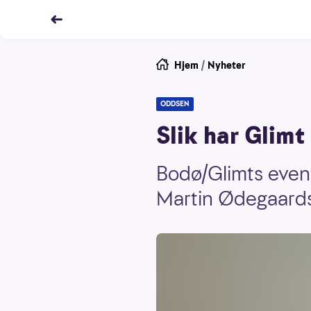
Hjem
/
Nyheter
ODDSEN
Slik har Glimt
Bodø/Glimts event
Martin Ødegaards