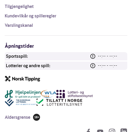
Tilgjengelighet
Kundevilkår og spilleregler
Varslingskanal
Åpningstider
Sportsspill:
--:-- - --:--
Lotterier og andre spill:
--:-- - --:--
Andre lenker
Aldersgrense
18 år