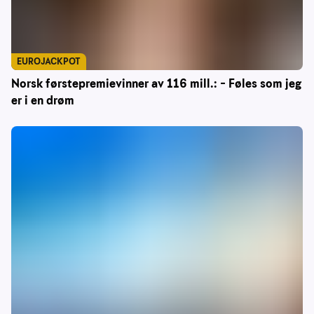
EUROJACKPOT
Norsk førstepremievinner av 116 mill.: – Føles som jeg
er i en drøm