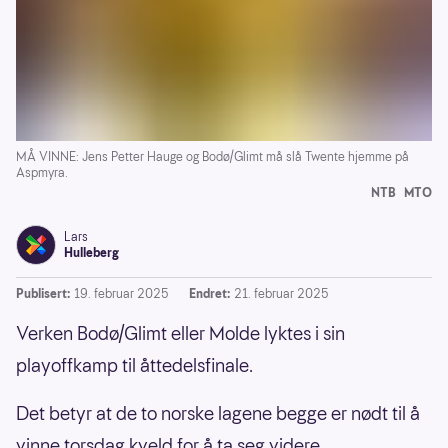
MÅ VINNE: Jens Petter Hauge og Bodø/Glimt må slå Twente hjemme på
Aspmyra.
NTB
MTO
Lars
Hulleberg
Publisert:
19. februar 2025
Endret:
21. februar 2025
Verken Bodø/Glimt eller Molde lyktes i sin
playoffkamp til åttedelsfinale.
Det betyr at de to norske lagene begge er nødt til å
vinne torsdag kveld for å ta seg videre.