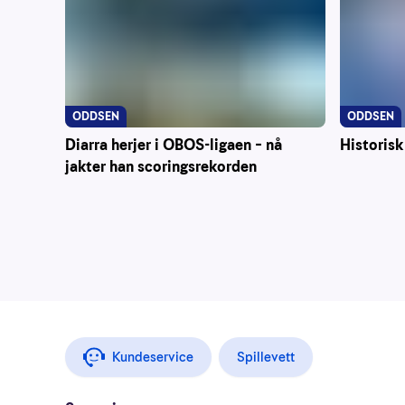
ODDSEN
ODDSEN
Historisk
Diarra herjer i OBOS-ligaen – nå
jakter han scoringsrekorden
Kundeservice
Spillevett