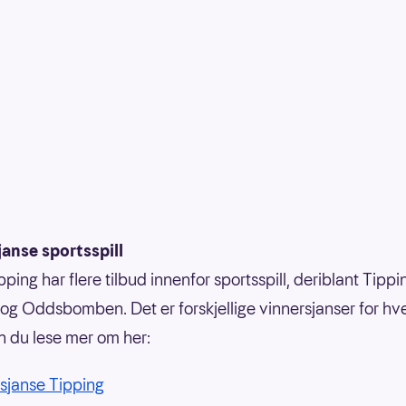
anse sportsspill
ping har flere tilbud innenfor sportsspill, deriblant Tippi
g Oddsbomben. Det er forskjellige vinnersjanser for hvert
n du lese mer om her:
sjanse Tipping