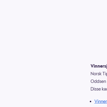
Vinnersj
Norsk Tip
Oddsen o
Disse ka
Vinner