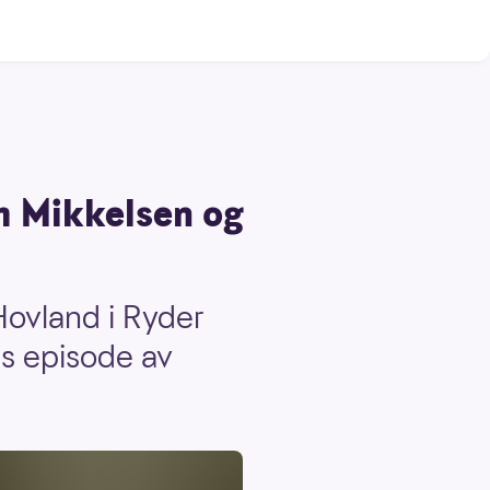
m Mikkelsen og
Hovland i Ryder
ns episode av