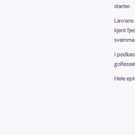
starter.
Lavrans 
kjent fj
svømmere
I podkas
golfesse
Hele epi