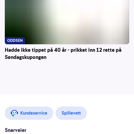
ODDSEN
Hadde ikke tippet på 40 år - prikket inn 12 rette på
Søndagskupongen
Kundeservice
Spillevett
Snarveier