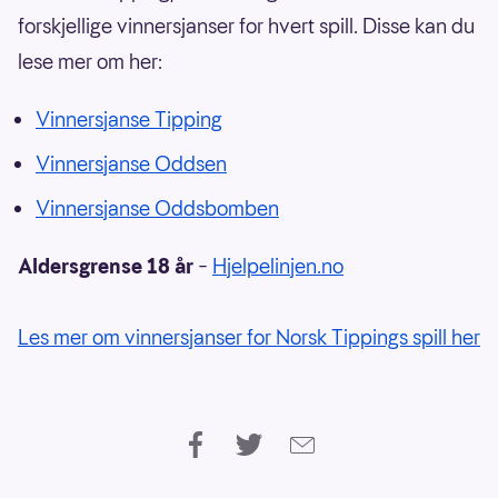
forskjellige vinnersjanser for hvert spill. Disse kan du
lese mer om her:
Vinnersjanse Tipping
Vinnersjanse Oddsen
Vinnersjanse Oddsbomben
Aldersgrense 18 år
–
Hjelpelinjen.no
Les mer om vinnersjanser for Norsk Tippings spill her