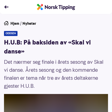
Hjem
/
Nyheter
ODDSEN
H.U.B: På baksiden av «Skal vi
danse»
Det nærmer seg finale i årets sesong av Skal
vi danse. Årets sesong og den kommende
finalen er tema når tre av årets deltakerne
gjester H.U.B.