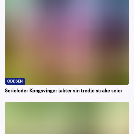
ODDSEN
Serieleder Kongsvinger jakter sin tredje strake seier