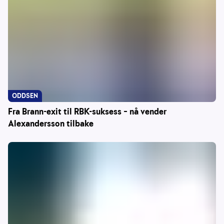
ODDSEN
Fra Brann-exit til RBK-suksess – nå vender
Alexandersson tilbake