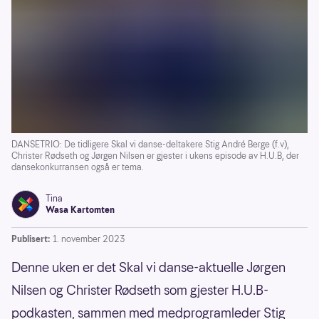
DANSETRIO: De tidligere Skal vi danse-deltakere Stig André Berge (f.v),
Christer Rødseth og Jørgen Nilsen er gjester i ukens episode av H.U.B, der
dansekonkurransen også er tema.
Tina
Wasa Kartomten
Publisert:
1. november 2023
Denne uken er det Skal vi danse-aktuelle Jørgen
Nilsen og Christer Rødseth som gjester H.U.B-
podkasten, sammen med medprogramleder Stig